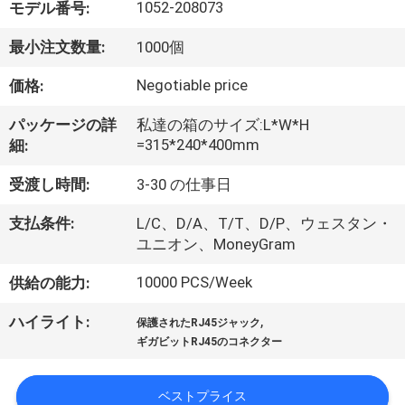
達
1052-208073
モデル番号:
に
最小注文数量:
1000個
つ
Negotiable price
価格:
い
パッケージの詳
私達の箱のサイズ:L*W*H
て
=315*240*400mm
細:
受渡し時間:
3-30 の仕事日
工
支払条件:
L/C、D/A、T/T、D/P、ウェスタン・
場
ユニオン、MoneyGram
旅
10000 PCS/Week
供給の能力:
行
,
ハイライト:
保護されたRJ45ジャック
ギガビットRJ45のコネクター
品
ベストプライス