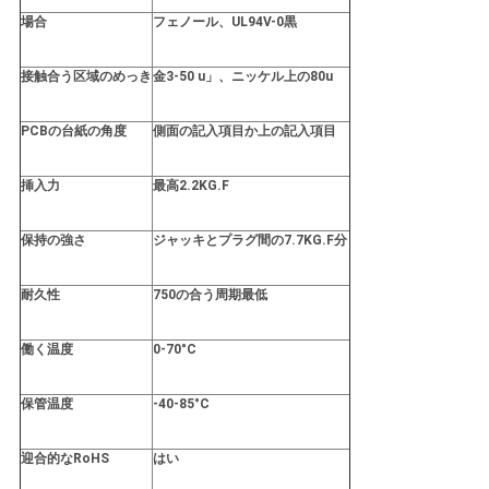
場合
フェノール、UL94V-0黒
接触合う区域のめっき
金3-50 u」、ニッケル上の80u
PCBの台紙の角度
側面の記入項目か上の記入項目
挿入力
最高2.2KG.F
保持の強さ
ジャッキとプラグ間の7.7KG.F分
耐久性
750の合う周期最低
働く温度
0-70°C
保管温度
-40-85°C
迎合的なRoHS
はい