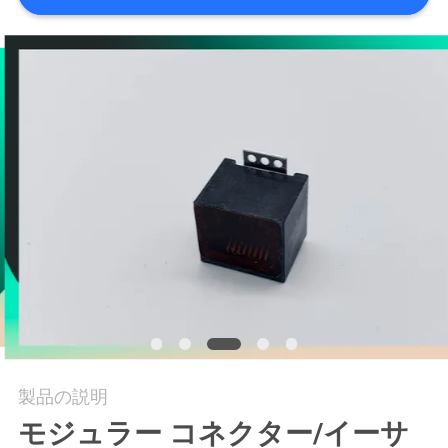
質
管
理
私
達
に
連
絡
し
な
製品の説明
モジュラー コネクター/イーサ
さ