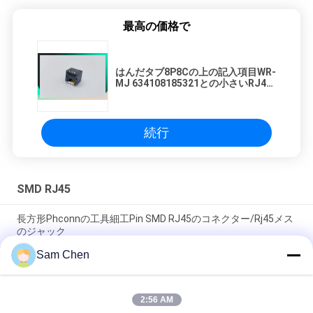
最高の価格で
はんだタブ8P8Cの上の記入項目WR-
MJ 634108185321との小さいRJ45
モジュラー ジャック垂直によって保
護されるSMT
続行
SMD RJ45
長方形Phconnの工具細工Pin SMD RJ45のコネクター/Rj45メス
のジャック
Sam Chen
ビデオ、ネットワーキング、電気通信のための125 VAC RMS
18.1L SMD RJ45カスタマイズされる
2:56 AM
単一の港SMD RJ45のイーサネットMolex金によってめっきされ