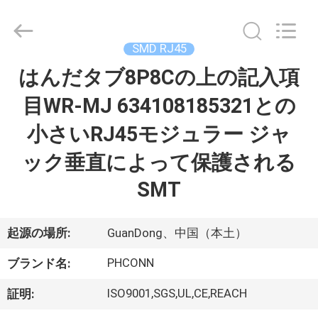
Copyright
©
2015
-
2026
SMD RJ45
Dongguan
Penghui
はんだタブ8P8Cの上の記入項
家
Electronics
Co.,
Ltd..
目WR-MJ 634108185321との
All
Rights
Reserved.
プ
小さいRJ45モジュラー ジャ
ロ
ック垂直によって保護される
ダ
SMT
ク
起源の場所:
GuanDong、中国（本土）
ト
PHCONN
ブランド名:
私
ISO9001,SGS,UL,CE,REACH
証明: