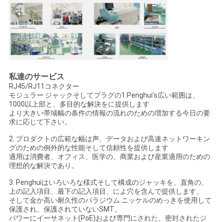
私達のサービス
RJ45/RJ11コネクター
モジュラー ジャックそしてプラグの1.Penghui's広い範囲は、
1000以上部と、多目的な解決をに提供します
より大きい帯域幅の条件の情報の流れのための増加する今日の要
求に応じて下さい。
2. プロダクトの広範な幅は声、データおよび高速ネットワーキン
グのための例外的な性能そして信頼性を提供します
適用は消費者、オフィス、医学の、商業および産業適用のための
理想的な解決であり。
3. Penghuiはいろいろな様式そして構成のジャッキを、直角の、
上の記入項目、最下の記入項目、によ穴を含んで提供します、
そして金か高い耐久性のパラジウム ニッケルのめっきを使用して
保護され、保護されていないSMT。
パワーにイーサネット(PoE)および専門にされた、密封されたジ