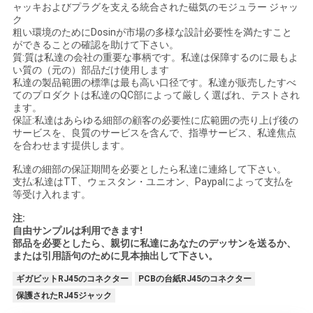
ャッキおよびプラグを支える統合された磁気のモジュラー ジャッ
ク
粗い環境のためにDosinが市場の多様な設計必要性を満たすこと
ができることの確認を助けて下さい。
質:質は私達の会社の重要な事柄です。私達は保障するのに最もよ
い質の（元の）部品だけ使用します
私達の製品範囲の標準は最も高い口径です。私達が販売したすべ
てのプロダクトは私達のQC部によって厳しく選ばれ、テストされ
ます。
保証:私達はあらゆる細部の顧客の必要性に広範囲の売り上げ後の
サービスを、良質のサービスを含んで、指導サービス、私達焦点
を合わせます提供します。
私達の細部の保証期間を必要としたら私達に連絡して下さい。
支払:私達はTT、ウェスタン・ユニオン、Paypalによって支払を
等受け入れます。
注:
自由サンプルは利用できます!
部品を必要としたら、親切に私達にあなたのデッサンを送るか、
または引用語句のために見本抽出して下さい。
ギガビットRJ45のコネクター
PCBの台紙RJ45のコネクター
保護されたRJ45ジャック