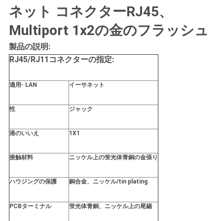
ネット コネクターRJ45、
い
Multiport 1x2の金のフラッシュ
VR
製品の説明:
RJ45/RJ11コネクターの指定:
SHOW
適用- LAN
イーサネット
地
性
ジャック
図
港のいいえ
1X1
PRIVACY
接触材料
ニッケル上の蛍光体青銅の金張り
POLICY
ハウジングの保護
銅合金、ニッケル/tin plating
PCBターミナル
蛍光体青銅、ニッケル上の尾錫