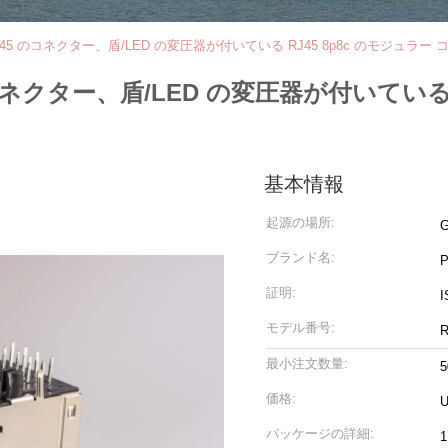
45 のコネクター、盾/LED の変圧器が付いている RJ45 8p8c のモジュラー
コネクター、盾/LED の変圧器が付いている 
基本情報
起源の場所:
ブランド名:
証明:
I
モデル番号:
R
最小注文数量:
価格:
U
パッケージの詳細: