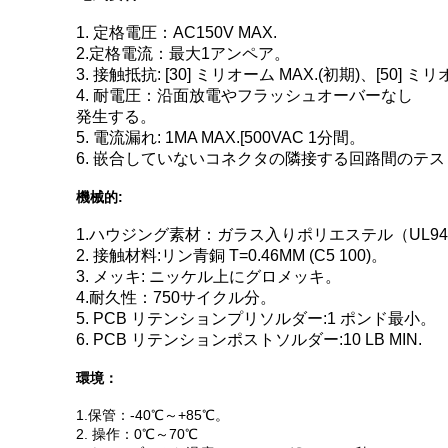
1. 定格電圧：AC150V MAX.
2.定格電流：最大1アンペア。
3. 接触抵抗: [30] ミリオーム MAX.(初期)、[50]
4. 耐電圧：沿面放電やフラッシュオーバーなし
発生する。
5. 電流漏れ: 1MA MAX.[500VAC 1分間。
6. 嵌合していないコネクタの隣接する回路間のテス
機械的:
1.ハウジング素材：ガラス入りポリエステル（UL94
2. 接触材料:リン青銅 T=0.46MM (C5 100)。
3. メッキ: ニッケル上にグロメッキ。
4.耐久性：750サイクル分。
5. PCB リテンションプリソルダー:1 ポンド最小。
6. PCB リテンションポストソルダー:10 LB MIN.
環境：
1.保管：-40℃～+85℃。
2. 操作：0℃～70℃