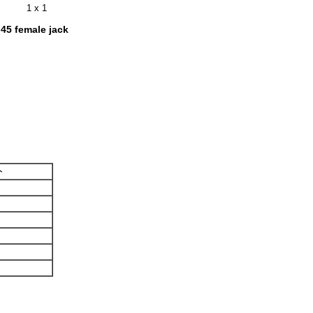
1 x 1
j45 female jack
ト