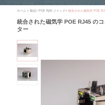
ホーム
>
製品
>
POE Rj45 ジャック
>
統合された磁気学 POE RJ
統合された磁気学 POE RJ45 の
ター