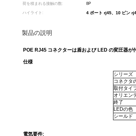
荷を積まれる接触の数:
8P
ハイライト:
4 ポート rj45、10 ピン 
製品の説明
POE RJ45 コネクターは盾および LED の変圧器
仕様
シリーズ
コネクタ
取付タイ
オリエン
終了
LEDの色
シールド
電気要件: