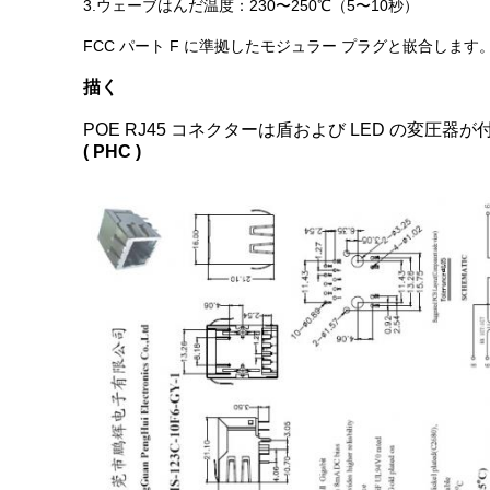
3.ウェーブはんだ温度：230〜250℃（5〜10秒）
FCC パート F に準拠したモジュラー プラグと嵌合します
描く
POE RJ45 コネクターは盾および LED の変圧器
( PHC )