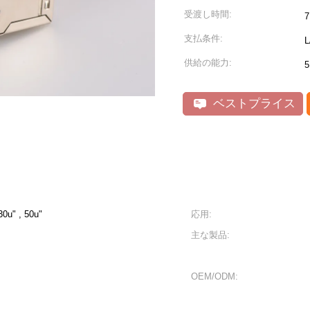
受渡し時間:
支払条件:
L
供給の能力:
5
ベストプライス
 30u" , 50u"
応用:
主な製品:
OEM/ODM: