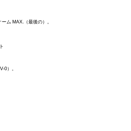
 ミリオーム MAX.（最後の）。
ト
V-0）。