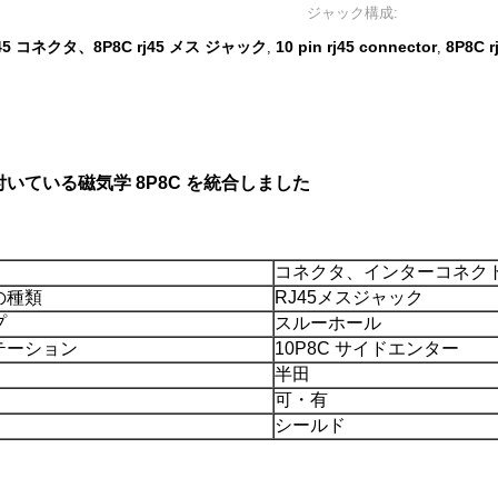
ジャック構成:
rj45 コネクタ、8P8C rj45 メス ジャック
10 pin rj45 connector
8P8C r
,
,
が付いている磁気学 8P8C を統合しました
コネクタ、インターコネク
の種類
RJ45メスジャック
プ
スルーホール
テーション
10P8C サイドエンター
半田
可・有
シールド