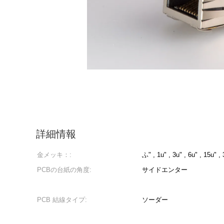
詳細情報
金メッキ：:
ふ" , 1u" , 3u" , 6u" , 15u" ,
PCBの台紙の角度:
サイドエンター
PCB 結線タイプ:
ソーダー