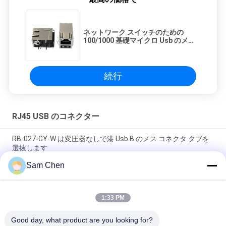
ネットワーク スイッチのための
100/1000 基礎マイクロ Usb のメス
コネクタの変圧器
続行
RJ45 USB のコネクター
RB-027-GY-W は変圧器なしで港 Usb B のメス コネクタ タブを
選抜します
Sam Chen
保護された RJ45 USB のコネクター Rj45 猫 5 の磁気の 8P8C イ
ーサネット メスのジャック
1:33 PM
銀製 Rj45 USB のコネクターの女性のソケット 8p8c は左舷の記
入項目モジュラー ジャックを選抜します
Good day, what product are you looking for?