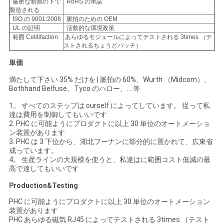
厳密な制御の下で
RoHS の承諾
製造される
ISO の 9001:2008
脈拍のための OEM
UL の証明
活動的な環境政策
範囲 Cetitifaction
あらゆるモジュールによってテストされる 3times （テ
ストされるちょうどバッチ）
単価
満たして下さい 35% だけを | 脈拍の 60%、Wurth （Midcom）、
Bothhand Belfuse、Tyco のハロー、….等
1。 すべてのステップは ourself によってしています。 従って私
達は費用を制御してもいいです
2. PHC に可能ようにプロダクトに以上 30 単位のオートメーショ
ン装置があります
3. PHC は 3 下位から、湖北フーナンに部分的に置かれて、広東省
成っています。
4。 生産ラインの大規模を使うと、私達はに範囲コスト低減の最
高で達してもいいです
Production&Testing
PHC に可能ようにプロダクトに以上 30 単位のオートメーション
装置があります
PHC あらゆる磁気 RJ45 によってテストされる 3times （テスト