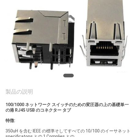
質
管
理
私
達
に
連
製品の説明
絡
100/1000 ネットワーク スイッチのための変圧器の上の基礎単一
し
の港 RJ45 USB のコネクター タブ
な
特徴:
350uH を含む IEEE の標準そしてすべての 10/100 のイーサネット
さ
specificatons との 1.Complies との