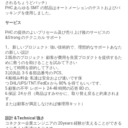
されるちょうどバッチ）
PHC あらゆる SMT の部品はオートメーションのテストおよびパ
ッキングを使用しました。
サービス
PHC の提供のよいプリセール及び売り上げ後のサービスの
&Strong のテクニカル サポート
1。 新しいプロジェクト: 強い技術的で、理想的なサポートあなた
の新しい設計
2.既存のプロジェクト: 顧客が費用を良質プロダクトを提供するた
めに救うのを助けることを試みて下さい
そして時間を節約して下さい。
3.試供品: 3-5 各部品番号の PCS。
4.船積み料金: 私達は安全および速いです保
つ DHL/UPS/TNT/FedEx から 80% を得てもいいです。
5.顧客の不平: レポート 24-48 時間の応答 8D の。
6.保証: 24 か月（商品はすみやかに、取り替え戻ると約束されま
す、
または顧客が満足しなければ修理用キット）
設計 &Technical 強さ
コネクター企業エンジニアの 20years 経験が支えることができる