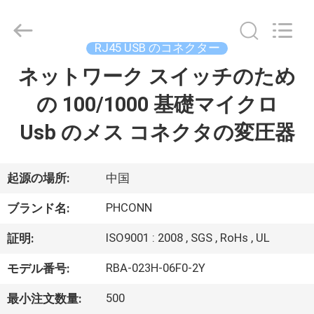
Copyright
©
2015
-
2026
RJ45 USB のコネクター
Dongguan
Penghui
ネットワーク スイッチのため
家
Electronics
Co.,
Ltd..
の 100/1000 基礎マイクロ
All
Rights
Reserved.
プ
Usb のメス コネクタの変圧器
ロ
ダ
起源の場所:
中国
ク
PHCONN
ブランド名:
ト
ISO9001 : 2008 , SGS , RoHs , UL
証明:
RBA-023H-06F0-2Y
モデル番号:
私
500
最小注文数量: