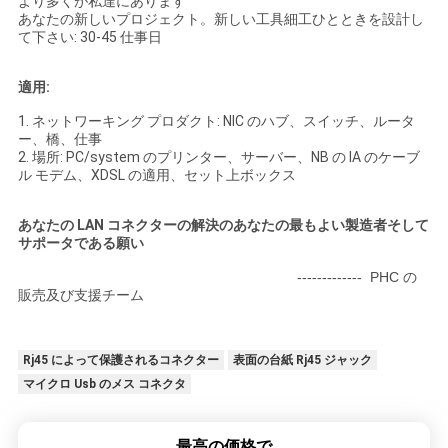
より多くが私達にあります
あなたの新しいプロジェクト。新しい工具細工ひとときを設計し
て下さい: 30-45 仕事日
適用:
1. ネットワーキング プロダクト: NIC のハブ、スイッチ、ルータ
ー、橋、仕事
2. 場所: PC/system のプリンター、サーバー、NB の IA のケーブ
ル モデム、XDSL の適用、セット上ボックス
あなたの LAN コネクターの解決のあなたの最もよい製造者そして
サポータである願い
------------- PHC の
販売及び支援チーム
Rj45 によって保護されるコネクター
表面の台紙 Rj45 ジャック
マイクロ Usb のメス コネクタ
最高の価格で