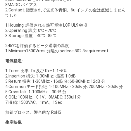
8MA DC バイアス
い
2.Contact: 指定されて蛍光体青銅、6u インチの金は点滅しません
でした
1.Housing: 評価される熱可塑性 LCP UL94V-0
VR
2.Operating 温度: 0℃ --70℃
3.Storage 温度: - 40℃--85℃
SHOW
245℃を評価するピーク退潮の温度
1.Minimum1500Vrms 分離の perIeee 802.3requirement
地
電気指定:
図
1.Turns 比率: Tx 及び Rx+1: 1±5%
2.Insertion 損失: 1-30MHz: -最高 1.0dB
3.Return 損失: 1-30MHz: - 16dB 分; 60-80MHz: 12dB 分
4.Common モード拒絶: 1-100MHz: - 30dB 分; 200MHz: - 20dB 分
PRIVACY
5.Crosstalk: 1-100MHz: - 30dB 分
6.OCL: 100KHz、0.1V、8MADC: 350uH 分
POLICY
7.Hi 鍋: 1500VAC、1mA、1Sec
無鉛プロセス、迎合的な RoHS
生産映像