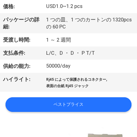
達
USD1.0~1.2 pcs
価格:
に
パッケージの詳
1 つの皿、1 つのカートンの 1320pcs
つ
細:
の 60 PC
い
受渡し時間:
1 ～ 2 週間
て
支払条件:
L/C、D ・ D ・ P T/T
50000/day
供給の能力:
工
,
ハイライト:
場
Rj45 によって保護されるコネクター
表面の台紙 Rj45 ジャック
旅
行
ベストプライス
品