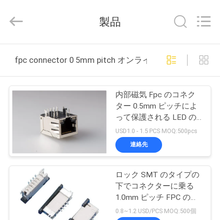
Copyright
©
2015
製品
-
2026
Dongguan
Penghui
家
Electronics
Co.,
fpc connector 0 5mm pitch オンライン製造
Ltd..
All
Rights
Reserved.
プ
内部磁気 Fpc のコネク
ロ
ター 0.5mm ピッチによ
って保護される LED の
ダ
色 EMI 無し
USD1.0 - 1.5 PCS MOQ:500pcs
ク
連絡先
ト
ロック SMT のタイプの
下でコネクターに乗る
私
1.0mm ピッチ FPC のコ
ネクター 4Pins 板
0.8~1.2 USD/PCS MOQ:500個