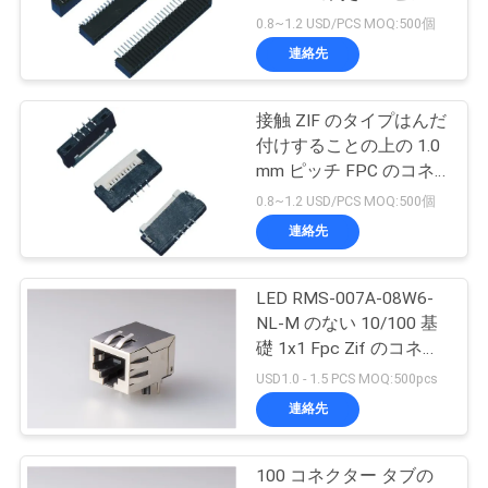
質
そのタイプ倍の接触に乗
0.8~1.2 USD/PCS MOQ:500個
る板
管
連絡先
理
接触 ZIF のタイプはんだ
付けすることの上の 1.0
私
mm ピッチ FPC のコネ
クター 4 ピン H 1.5mm
0.8~1.2 USD/PCS MOQ:500個
達
連絡先
に
連
LED RMS-007A-08W6-
NL-M のない 10/100 基
絡
礎 1x1 Fpc Zif のコネク
ター
USD1.0 - 1.5 PCS MOQ:500pcs
し
連絡先
な
さ
100 コネクター タブの