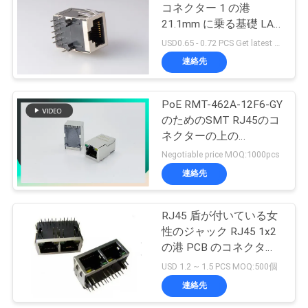
コネクター 1 の港
い
21.1mm に乗る基礎 LAN
板
USD0.65 - 0.72 PCS Get latest price MOQ:500pcs
連絡先
VR
SHOW
PoE RMT-462A-12F6-GY
のためのSMT RJ45のコ
地
ネクターの上の
7498210220Aタブ
Negotiable price MOQ:1000pcs
図
連絡先
PRIVACY
RJ45 盾が付いている女
POLICY
性のジャック RJ45 1x2
の港 PCB のコネクター
モジュール
USD 1.2 ~ 1.5 PCS MOQ:500個
連絡先