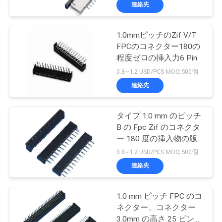
達
連絡先
に
1.0mmピッチのZif V/T
つ
FPCのコネクター180の
い
程度ゼロの挿入力6 Pin
0.8~1.2 USD/PCS MOQ:500個
て
連絡先
工
タイプ 1.0 mm のピッチ
B の Fpc Zif のコネクタ
場
ー 180 度の挿入物の版
旅
のはんだ付けすること
0.8~1.2 USD/PCS MOQ:500個
連絡先
行
1.0 mm ピッチ FPC のコ
品
ネクター、コネクター
3.0mm の高さ 25 ピンう