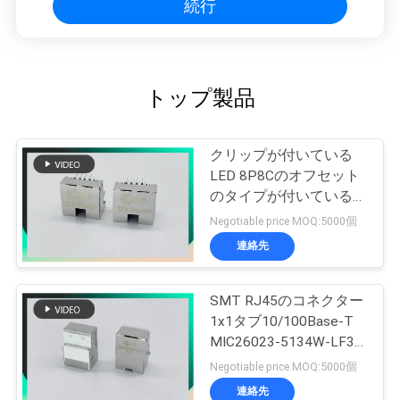
続行
トップ製品
クリップが付いている
LED 8P8Cのオフセット
のタイプが付いている範
囲RJ45のイーサネット
Negotiable price MOQ:5000個
ジャックのすくいのタイ
連絡先
プ コネクター
SMT RJ45のコネクター
1x1タブ10/100Base-T
MIC26023-5134W-LF3
PHCONN
Negotiable price MOQ:5000個
連絡先