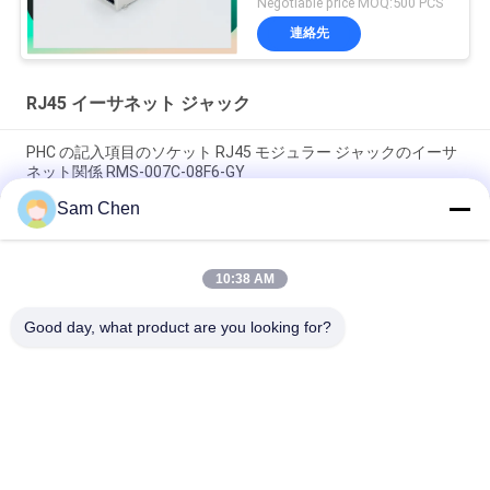
Negotiable price MOQ:500 PCS
連絡先
RJ45 イーサネット ジャック
PHC の記入項目のソケット RJ45 モジュラー ジャックのイーサ
ネット関係 RMS-007C-08F6-GY
Sam Chen
磁気 RJ45 イーサネット ジャック RMA-392G-160F13-22 2 x 8
港 PBT
10:38 AM
RJ45 ネットワーク ポート 8P8C は港を 180 度の上の Entery ネ
ットワーク選抜します
Good day, what product are you looking for?
人気カテゴリ
すべて
Rj45 モジュラー ジ
RJ45 イーサネット 
ャック
ジャック