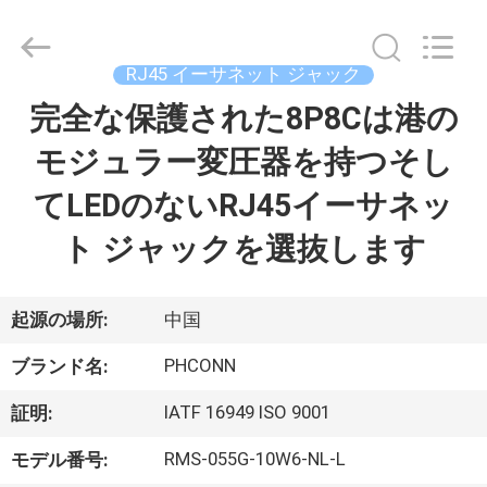
Copyright
©
2015
-
2026
RJ45 イーサネット ジャック
Dongguan
Penghui
完全な保護された8P8Cは港の
家
Electronics
Co.,
Ltd..
モジュラー変圧器を持つそし
All
Rights
Reserved.
プ
てLEDのないRJ45イーサネッ
ロ
ト ジャックを選抜します
ダ
ク
起源の場所:
中国
ト
PHCONN
ブランド名:
IATF 16949 ISO 9001
証明:
私
RMS-055G-10W6-NL-L
モデル番号: