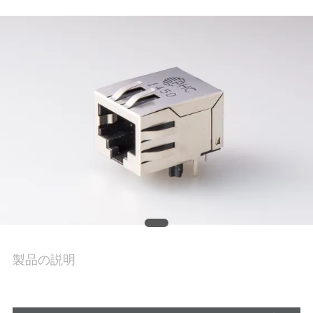
質
管
理
私
達
に
連
絡
し
製品の説明
な
さ