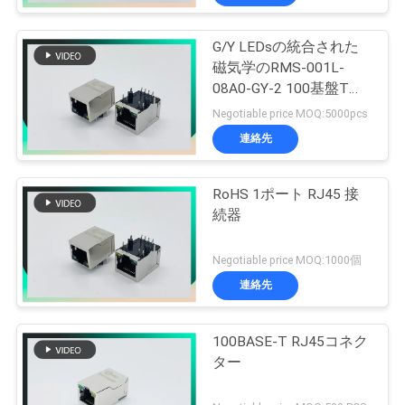
G/Y LEDsの統合された
磁気学のRMS-001L-
08A0-GY-2 100基盤T
21.6L RJ45
Negotiable price MOQ:5000pcs
連絡先
RoHS 1ポート RJ45 接
続器
Negotiable price MOQ:1000個
連絡先
100BASE-T RJ45コネク
ター