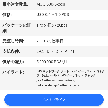
達
MOQ 500-5kpcs
最小注文数量:
に
USD 0.4 ~ 1.0 PCS
価格:
つ
パッケージの詳
1 つの皿の 20pcs
い
細:
て
受渡し時間:
7 - 10 の仕事日
支払条件:
L/C、D ・ D ・ P T/T
工
供給の能力:
5,000,000 PCS/月
場
ハイライト:
rj45 ネットワーク ポート、rj45 イーサネット コネク
旅
タ、完全シールド rj45 イーサネット ジャック
,
,
rj45 ethernet connectors
行
full shielded rj45 ethernet jack
品
ベストプライス