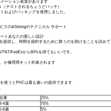
トメーション装置があります
es （テストされるちょうどバッチ）
ストおよびパッキングを使用しました。
の&Strongのテクニカル サポート
ポートあなたの新しい設計
トを提供し、時間を節約するために救うのを助けることを試みて
/TNT/FedExから80%を得てもいいです。
え、か修理用キット約束されます
気を使うとPHCは最も速いの提供できます
。
在庫
25%
3-4週
70%
5-6週
5%