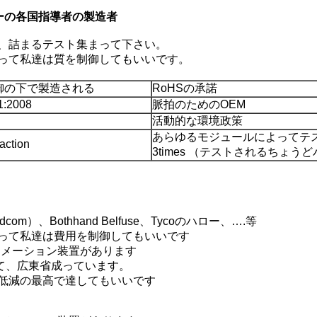
ターの各国指導者の製造者
、詰まるテスト集まって下さい。
。従って私達は質を制御してもいいです。
御の下で製造される
RoHSの承諾
:2008
脈拍のためのOEM
活動的な環境政策
あらゆるモジュールによってテ
action
3times （テストされるちょう
om）、Bothhand Belfuse、Tycoのハロー、….等
。従って私達は費用を制御してもいいです
トメーション装置があります
て、広東省成っています。
低減の最高で達してもいいです