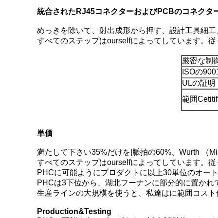
統合されたRJ45コネクターおよびPCBのコネク
めっきを除いて、射出成形から押す、設計工具細工
すべてのステップはourselfによってしています
厳密な制
ISOの9001
ULの証明
範囲Cetitif
単価
満たして下さい35%だけを|脈拍の60%、Wurth （Midc
すべてのステップはourselfによってしています
PHCに可能ようにプロダクトに以上30単位のオー
PHCは3下位から、湖北フーナンに部分的に置かれ
生産ラインの大規模を使うと、私達はに範囲コスト
Production&Testing