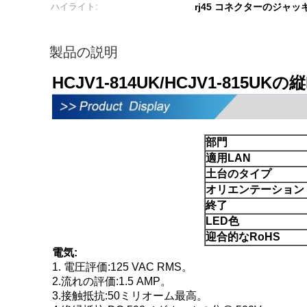
ハイライト:
rj45 コネクターのジャッ
製品の説明
HCJV1-814UK/HCJV1-81
部門
適用LAN
土台のタイプ
オリエンテーション
終了
LED色
迎合的なRoHS
電気:
1.
電圧評価:125 VAC RMS。
2.流れの評価:1.5 AMP。
3.接触抵抗:50ミリオーム最高。