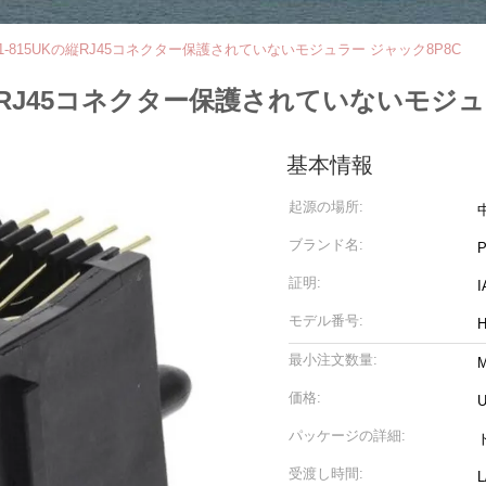
HCJV1-815UKの縦RJ45コネクター保護されていないモジュラー ジャック8P8C
5UKの縦RJ45コネクター保護されていないモジ
基本情報
起源の場所:
ブランド名:
証明:
モデル番号:
H
最小注文数量:
M
価格:
U
パッケージの詳細:
受渡し時間: