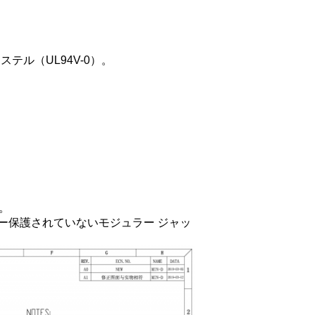
テル（UL94V-0）。
。