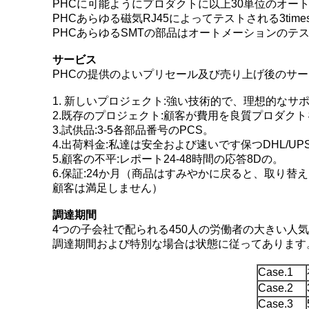
PHCに可能ようにプロダクトに以上30単位のオー
PHCあらゆる磁気RJ45によってテストされる3tim
PHCあらゆるSMTの部品はオートメーションのテ
サービス
PHCの提供のよいプリセール及び売り上げ後のサービス
1. 新しいプロジェクト:強い技術的で、理想的なサ
2.既存のプロジェクト:顧客が費用を良質プロダク
3.試供品:3-5各部品番号のPCS。
4.出荷料金:私達は安全および速いです保つDHL/UPS
5.顧客の不平:レポート24-48時間の応答8Dの。
6.保証:24か月（商品はすみやかに戻ると、取り替
顧客は満足しません）
調達期間
4つの子会社で配られる450人の労働者の大きい人
調達期間および特別な場合は状態に従ってあります
Case.1
Case.2
Case.3