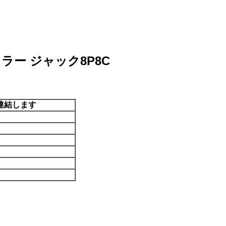
ュラー ジャック8P8C
連結します