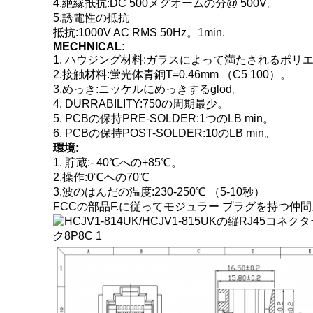
4.絶縁抵抗:DC 500メグオームの分@ 500V。
5.誘電性の抵抗
抵抗:1000V AC RMS 50Hz。1min.
MECHNICAL:
1.
ハウジング材料:ガラスによって満たされるポリエス
2.接触材料:蛍光体青銅T=0.46mm （C5 100）。
3.めっき:ニッケルにめっきするglod。
4. DURRABILITY:750の周期最少。
5. PCBの保持PRE-SOLDER:1つのLB min。
6. PCBの保持POST-SOLDER:10のLB min。
環境:
1.
貯蔵:- 40℃への+85℃。
2.操作:0℃への70℃
3.波のはんだの温度:230-250℃ （5-10秒）
FCCの部品F.に従ってモジュラー プラグを持つ仲間