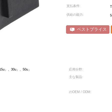
支払条件:
T
供給の能力:
5
ベストプライス
5u」、30u」、50u」
応用分野:
主な製品:
のOEM / ODM: