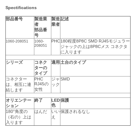
い
Spectifications
部品番号
製造業
製造
記述
者
業者
VR
部品番
号
SHOW
PHC
180程度8P8C SMD RJ45モジュラー
1060-208051
1060-
208051
ジャックの上は8P8Cメス コネクタ
に入ります
地
シリーズ
コネク
適用
土台のタイプ
ターの
図
タイプ
コネクター
PHC
ジャ
SMD
RJ45の
は、相互に連
ック
女性
結します
PRIVACY
オリエンテー
終了
LED
保護
POLICY
色
ション
180°角度の
はんだ
いい
保護されるなし
（右の）上は
え
入ります