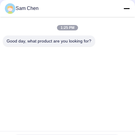
Sam Chen
1x1イーサネットMolex RJ45モジュラー ジャック18.1Lの黒い横
のプラスチック
1:25 PM
はんだのパッドとのROHS公認8P8C RJ45 SMTジャック控えめ
なSTP
Good day, what product are you looking for?
人気カテゴリ
すべて
Rj45 モジュラー ジ
RJ45 イーサネット 
ャック
ジャック
磁気 RJ45 ジャック
RJ11 RJ45 ジャック
90 度 Rj45
SMD RJ45
RJ45 USB のコネク
POE Rj45 ジャック
ター