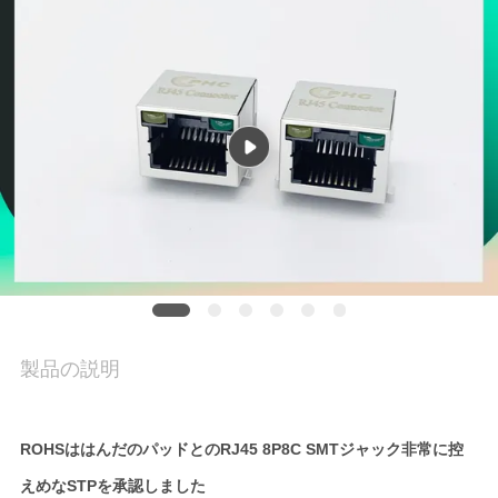
質
管
理
私
達
に
連
絡
製品の説明
し
な
ROHSははんだのパッドとのRJ45 8P8C SMTジャック非常に控
さ
えめなSTPを承認しました