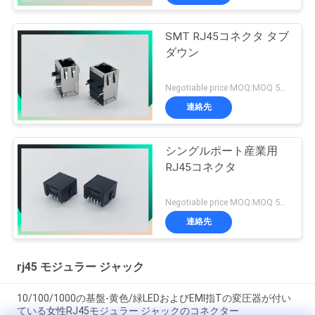
SMT RJ45コネクタ タブ
ダウン
Negotiable price MOQ:MOQ 500-5kpcs
連絡先
シングルポート産業用
RJ45コネクタ
Negotiable price MOQ:MOQ 500-5kpcs
連絡先
rj45 モジュラー ジャック
10/100/1000の基盤-黄色/緑LEDおよびEMI指Tの変圧器が付い
ている女性RJ45モジュラー ジャックのコネクター