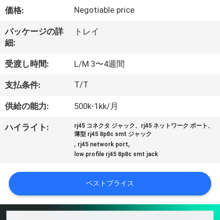
達
Negotiable price
価格:
に
パッケージの詳
トレイ
つ
細:
い
受渡し時間:
L/M 3〜4週間
て
T/T
支払条件:
供給の能力:
500k-1kk/月
工
ハイライト:
rj45 コネクタ ジャック、rj45 ネットワーク ポート、
場
薄型 rj45 8p8c smt ジャック
,
,
rj45 network port
旅
low profile rj45 8p8c smt jack
行
ベストプライス
品