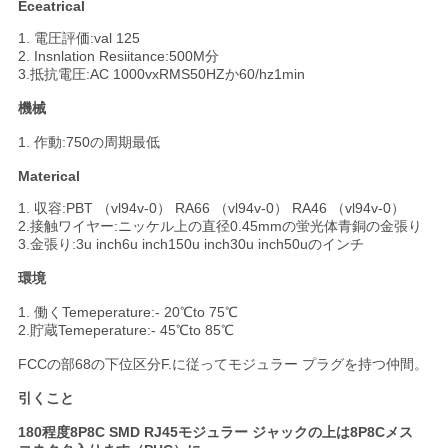
Eceatrical
1. 電圧評価:val 125
2. Insnlation Resiitance:500M分
3.抵抗電圧:AC 1000vxRMS50HZか60/hz1min
機械
1. 作動:750の周期最低
Materical
1. 収容:PBT （vl94v-0） RA66 （vl94v-0） RA46 （vl94v-0）
2.接触ワイヤー:ニッケル上の直径0.45mmの蛍光体青銅の金張り
3.金張り:3u inch6u inch150u inch30u inch50uのインチ
環境
1. 働くTemeperature:- 20℃to 75℃
2.貯蔵Temeperature:- 45℃to 85℃
FCCの部68の下位区分F.に従ってモジュラー プラグを持つ仲間。
引くこと
180程度8P8C SMD RJ45モジュラー ジャックの上は8P8Cメス