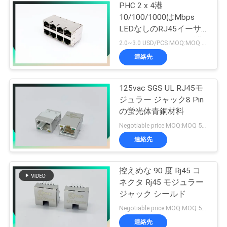
PHC 2 x 4港
10/100/1000はMbps
LEDなしのRJ45イーサ
ネット ジャックを保護
2.0~3.0 USD/PCS MOQ:MOQ 500-5kpcs
しました
連絡先
125vac SGS UL RJ45モ
ジュラー ジャック8 Pin
の蛍光体青銅材料
Negotiable price MOQ:MOQ 500-5kpcs
連絡先
控えめな 90 度 Rj45 コ
ネクタ Rj45 モジュラー
ジャック シールド
Negotiable price MOQ:MOQ 500-5kpcs
連絡先