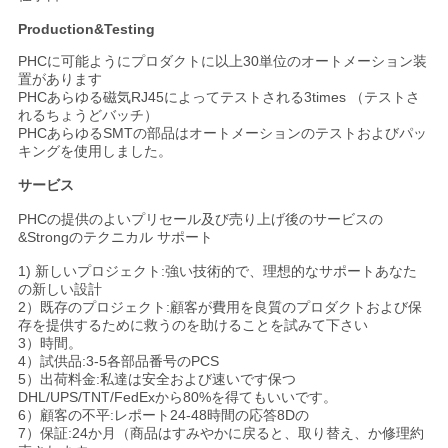
Production&Testing
PHCに可能ようにプロダクトに以上30単位のオートメーション装
置があります
PHCあらゆる磁気RJ45によってテストされる3times （テストさ
れるちょうどバッチ）
PHCあらゆるSMTの部品はオートメーションのテストおよびパッ
キングを使用しました。
サービス
PHCの提供のよいプリセール及び売り上げ後のサービスの
&Strongのテクニカル サポート
1) 新しいプロジェクト:強い技術的で、理想的なサポートあなた
の新しい設計
2）既存のプロジェクト:顧客が費用を良質のプロダクトおよび保
存を提供するために救うのを助けることを試みて下さい
3）時間。
4）試供品:3-5各部品番号のPCS
5）出荷料金:私達は安全および速いです保つ
DHL/UPS/TNT/FedExから80%を得てもいいです。
6）顧客の不平:レポート24-48時間の応答8Dの
7）保証:24か月（商品はすみやかに戻ると、取り替え、か修理約