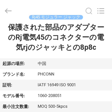
Copyright
©
2015
-
2026
Rj45 モジュラー ジャック
Dongguan
Penghui
保護された部品のアダプター
家
Electronics
Co.,
Ltd..
のRj電気45のコネクターの電
All
Rights
Reserved.
プ
気rjのジャッキとの8p8c
ロ
ダ
起源の場所:
中国
ク
PHCONN
ブランド名:
ト
IATF 16949 ISO 9001
証明:
1060-208051
モデル番号:
私
MOQ 500-5kpcs
最小注文数量: