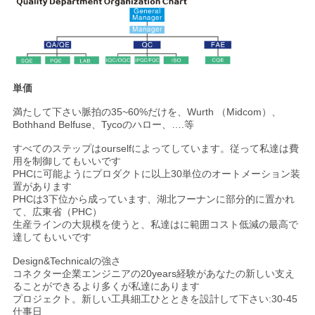
単価
満たして下さい脈拍の35~60%だけを、Wurth （Midcom）、
Bothhand Belfuse、Tycoのハロー、….等
すべてのステップはourselfによってしています。従って私達は費
用を制御してもいいです
PHCに可能ようにプロダクトに以上30単位のオートメーション装
置があります
PHCは3下位から成っています、湖北フーナンに部分的に置かれ
て、広東省（PHC）
生産ラインの大規模を使うと、私達はに範囲コスト低減の最高で
達してもいいです
Design&Technicalの強さ
コネクター企業エンジニアの20years経験があなたの新しい支え
ることができるより多くが私達にあります
プロジェクト。新しい工具細工ひとときを設計して下さい:30-45
仕事日