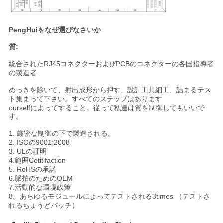
PengHuiをなぜ選びなさいか
質:
統合されたRJ45コネクターおよびPCBのコネクターの各国指導者
の製造者
めっきを除いて、射出成形から押す、設計工具細工、詰まるテス
ト集まって下さい。すべてのステップはあります
ourselfによってすること。従って私達は質を制御してもいいで
す。
1. 厳密な制御の下で製造される。
2. ISOの9001:2008
3. ULの証明
4.範囲Cetitifaction
5. RoHSの承諾
6.脈拍のためのOEM
7.活動的な環境政策
8。あらゆるモジュールによってテストされる3times （テストさ
れるちょうどバッチ）