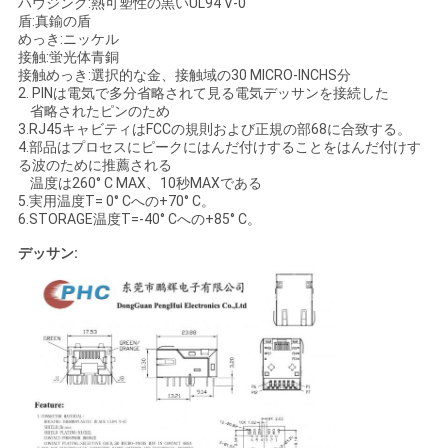
ハウジング:熱可塑性の黒いUL94 V-0
盾:真鍮の盾
い
めっき:ニッケル
接触:蛍光体青銅
接触めっき:選択的な金、接触域の30 MICRO-INCHS分
VR
2. PINは電気で多分省略されて見る電気デッサンを接続した
省略されたピンのため
SHOW
3.RJ45キャビティはFCCの規則および正規の部68に合致する。
4.部品はプロセスにピークにはんだ付けすることをはんだ付けす
る波のために推薦される
温度は260° C MAX、10秒MAXである
地
5.実用温度T= 0° Cへの+70° C。
6.STORAGE温度T=-40° Cへの+85° C。
図
デッサン:
PRIVACY
POLICY