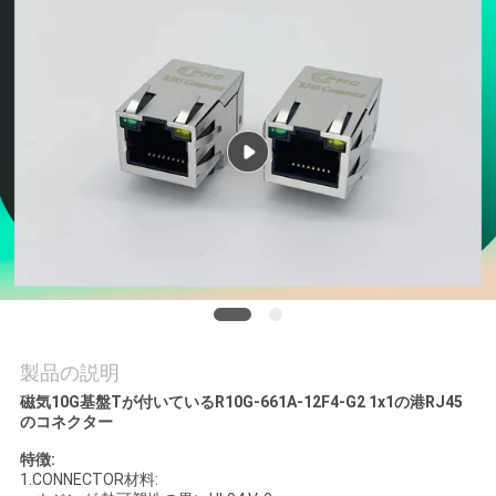
質
管
理
私
達
に
連
絡
製品の説明
し
磁気10G基盤Tが付いているR10G-661A-12F4-G2 1x1の港RJ45
のコネクター
な
特徴:
さ
1.CONNECTOR材料: