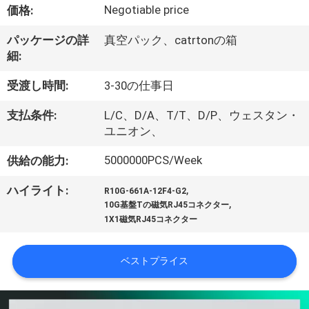
達
Negotiable price
価格:
に
パッケージの詳
真空パック、catrtonの箱
つ
細:
い
受渡し時間:
3-30の仕事日
て
支払条件:
L/C、D/A、T/T、D/P、ウェスタン・
ユニオン、
工
5000000PCS/Week
供給の能力:
場
,
ハイライト:
R10G-661A-12F4-G2
,
10G基盤Tの磁気RJ45コネクター
旅
1X1磁気RJ45コネクター
行
ベストプライス
品