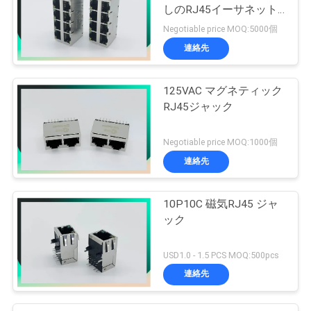
しのRJ45イーサネット
ジャック
Negotiable price MOQ:5000個
連絡先
125VAC マグネティック
RJ45ジャック
Negotiable price MOQ:1000個
連絡先
10P10C 磁気RJ45 ジャ
ック
USD1.0 - 1.5 PCS MOQ:500pcs
連絡先