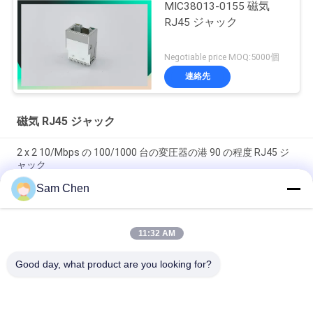
MIC38013-0155 磁気
RJ45 ジャック
Negotiable price MOQ:5000個
連絡先
磁気 RJ45 ジャック
2 x 2 10/Mbps の 100/1000 台の変圧器の港 90 の程度 RJ45 ジ
ャック
Sam Chen
PBT のイーサネット RJ45 ジャック RMA-065BC-20F6-YG 2 x 1
の港 10/100/1000 Mbps
11:32 AM
90 度磁気 RJ45 ジャックの 10/100M RJ45 8P8C のメス コネク
タの側面
Good day, what product are you looking for?
人気カテゴリ
すべて