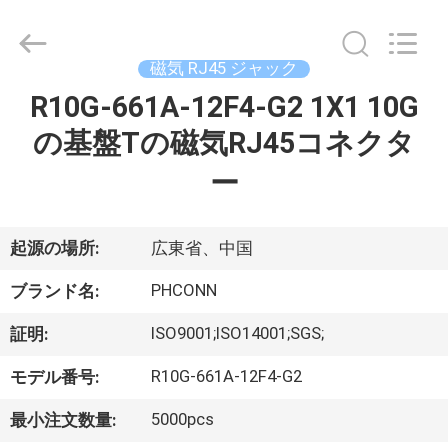
Copyright
©
2015
-
2026
磁気 RJ45 ジャック
Dongguan
Penghui
R10G-661A-12F4-G2 1X1 10G
家
Electronics
Co.,
Ltd..
の基盤Tの磁気RJ45コネクタ
All
Rights
Reserved.
プ
ー
ロ
起源の場所:
広東省、中国
ダ
PHCONN
ク
ブランド名:
ト
ISO9001;ISO14001;SGS;
証明:
R10G-661A-12F4-G2
モデル番号:
私
5000pcs
最小注文数量: