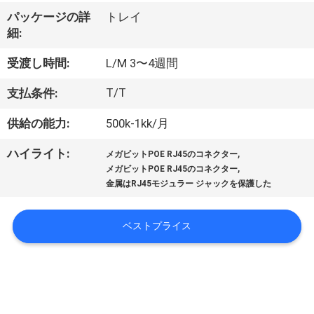
達
パッケージの詳
トレイ
に
細:
つ
受渡し時間:
L/M 3〜4週間
い
T/T
支払条件:
て
供給の能力:
500k-1kk/月
,
ハイライト:
工
メガビットPOE RJ45のコネクター
,
メガビットPOE RJ45のコネクター
場
金属はRJ45モジュラー ジャックを保護した
旅
ベストプライス
行
品