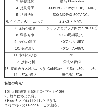
3. 接触抵抗
最高30milliohm
い
4. 抵抗電圧
1000V AC 50Hzか60Hz、1MIN。
5. 絶縁抵抗
500 MΩ分@ 500V DC。
6. 合うこと/Unmating力
2.2KG.F MAX。
VR
7. 保持の強さ
ジャックとプラグ間の7.7KG.F分
SHOW
8. 動作寿命
750の周期最少。
9. 操作の温度
-40℃への+85℃
地
10. 保管温度
-40℃への+85℃
11. 材料の収容
PBT
図
12. 接触材料
蛍光体青銅
13. 接触合う区域のめっき
Gold/3uの」/15u」/30u」」/6u
14. LEDの選択
黄色/緑LEDs
PRIVACY
私達の利点:
POLICY
1.Short調達期間:50k PCの下の7~10日。
2。競争価格と良質。
3.Freeサンプルは提供したできる。
それぞれへの4.Goodサービス顧客。