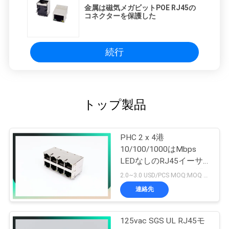
金属は磁気メガビットPOE RJ45の
コネクターを保護した
続行
トップ製品
PHC 2 x 4港
10/100/1000はMbps
LEDなしのRJ45イーサ
ネット ジャックを保護
2.0~3.0 USD/PCS MOQ:MOQ 500-5kpcs
しました
連絡先
125vac SGS UL RJ45モ