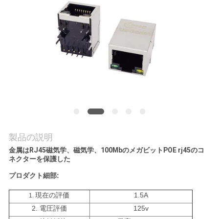
質
管
理
私
達
に
連
製品の説明
金属はRJ45磁気学、磁気学、100MbのメガビットPOE rj45のコ
絡
ネクターを保護した
し
プロダクト細部:
な
現在の評価
1.5A
1.
2. 電圧評価
125v
さ