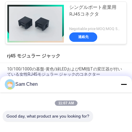
シングルポート産業用
RJ45コネクタ
Negotiable price MOQ:MOQ 500-5kpcs
連絡先
rj45 モジュラー ジャック
10/100/1000の基盤-黄色/緑LEDおよびEMI指Tの変圧器が付い
ている女性RJ45モジュラー ジャックのコネクター
Sam Chen
1x1イーサネットMolex RJ45モジュラー ジャック18.1Lの黒い横
のプラスチック
11:07 AM
はんだのパッドとのROHS公認8P8C RJ45 SMTジャック控えめ
なSTP
Good day, what product are you looking for?
人気カテゴリ
すべて