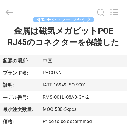
Copyright
©
2015
-
2026
Rj45 モジュラー ジャック
Dongguan
Penghui
金属は磁気メガビットPOE
家
Electronics
Co.,
Ltd..
RJ45のコネクターを保護した
All
Rights
Reserved.
プ
ロ
起源の場所:
中国
ダ
PHCONN
ブランド名:
ク
IATF 16949 ISO 9001
証明:
ト
RMS-001L-08A0-GY-2
モデル番号:
MOQ 500-5kpcs
最小注文数量:
私
Price to be determined
価格: