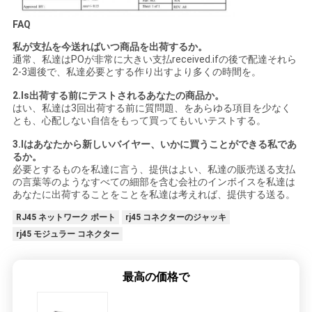
FAQ
私が支払を今送ればいつ商品を出荷するか。
通常、私達はPOが非常に大きい支払received.ifの後で配達それら
2-3週後で、私達必要とする作り出すより多くの時間を。
2.Is出荷する前にテストされるあなたの商品か。
はい、私達は3回出荷する前に質問題、をあらゆる項目を少なく
とも、心配しない自信をもって買ってもいいテストする。
3.Iはあなたから新しいバイヤー、いかに買うことができる私であ
るか。
必要とするものを私達に言う、提供はよい、私達の販売送る支払
の言葉等のようなすべての細部を含む会社のインボイスを私達は
あなたに出荷することをことを私達は考えれば、提供する送る。
RJ45 ネットワーク ポート
rj45 コネクターのジャッキ
rj45 モジュラー コネクター
最高の価格で