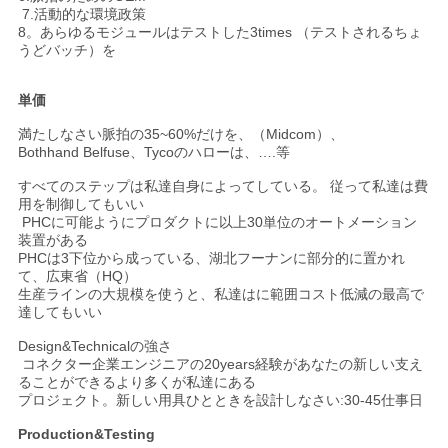
7.活動的な環境政策
8。あらゆるモジュールはテストした3times （テストされるちょ
うどバッチ）を
単価
満たしなさい脈拍の35~60%だけを、（Midcom）、
Bothhand Belfuse、Tycoのハローは、….等
すべてのステップは私達自身によってしている。 従って私達は費
用を制御してもいい
PHCに可能ようにプロダクトに以上30単位のオートメーション
装置がある
PHCは3下位から成っている、湖北フーナンに部分的に置かれ
て、広東省（HQ）
生産ラインの大規模を使うと、私達はに範囲コスト低減の最高で
達してもいい
Design&Technicalの強さ
コネクター企業エンジニアの20years経験があなたの新しい支え
ることができるより多くが私達にある
プロジェクト。新しい用具ひとときを設計しなさい:30-45仕事日
Production&Testing