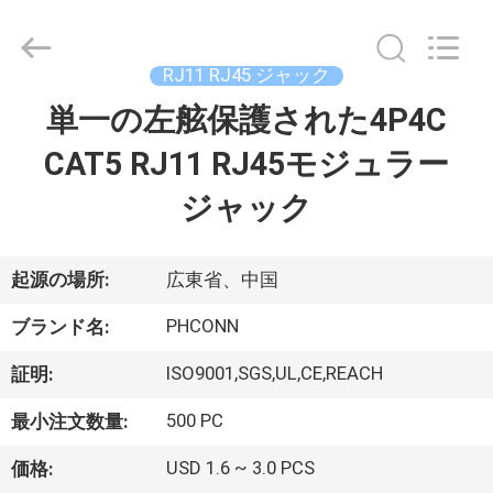
Copyright
©
2015
-
2026
RJ11 RJ45 ジャック
Dongguan
Penghui
単一の左舷保護された4P4C
家
Electronics
Co.,
Ltd..
CAT5 RJ11 RJ45モジュラー
All
Rights
Reserved.
プ
ジャック
ロ
ダ
起源の場所:
広東省、中国
ク
PHCONN
ブランド名:
ト
ISO9001,SGS,UL,CE,REACH
証明:
500 PC
最小注文数量:
私
USD 1.6 ~ 3.0 PCS
価格: