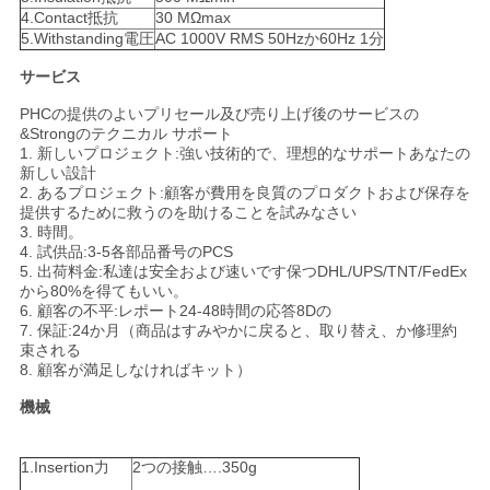
4.Contact抵抗
30 MΩmax
い
5.Withstanding電圧
AC 1000V RMS 50Hzか60Hz 1分
サービス
VR
PHCの提供のよいプリセール及び売り上げ後のサービスの
&Strongのテクニカル サポート
SHOW
1. 新しいプロジェクト:強い技術的で、理想的なサポートあなたの
新しい設計
2. あるプロジェクト:顧客が費用を良質のプロダクトおよび保存を
地
提供するために救うのを助けることを試みなさい
3. 時間。
4. 試供品:3-5各部品番号のPCS
図
5. 出荷料金:私達は安全および速いです保つDHL/UPS/TNT/FedEx
から80%を得てもいい。
6. 顧客の不平:レポート24-48時間の応答8Dの
PRIVACY
7. 保証:24か月（商品はすみやかに戻ると、取り替え、か修理約
束される
POLICY
8. 顧客が満足しなければキット）
機械
1.Insertion力
2つの接触….350g