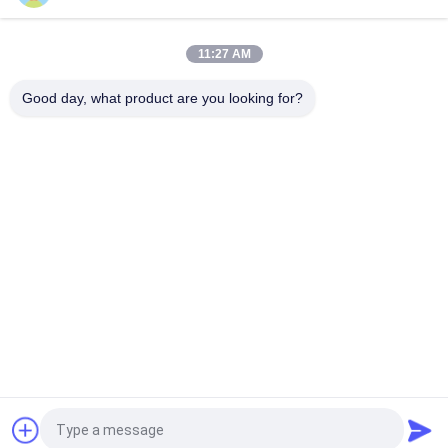
ク イーサネット単一の港を保護しました
11:27 AM
6P6C 90 程度 RJ11 RJ45 モジュラー ジャックの Rj45 データ ジ
ャックの完全なプラスチック単一の港の女性
Good day, what product are you looking for?
人気カテゴリ
すべて
Rj45 モジュラー ジ
RJ45 イーサネット 
ャック
ジャック
磁気 RJ45 ジャック
RJ11 RJ45 ジャック
90 度 Rj45
SMD RJ45
RJ45 USB のコネク
POE Rj45 ジャック
ター
見積依頼