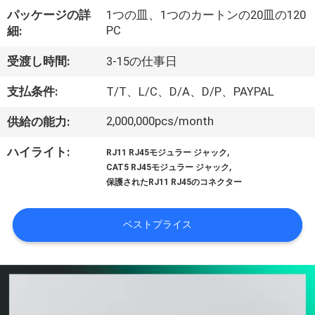
達
パッケージの詳
1つの皿、1つのカートンの20皿の120
に
PC
細:
つ
受渡し時間:
3-15の仕事日
い
支払条件:
T/T、L/C、D/A、D/P、PAYPAL
て
2,000,000pcs/month
供給の能力:
,
ハイライト:
RJ11 RJ45モジュラー ジャック
工
,
CAT5 RJ45モジュラー ジャック
保護されたRJ11 RJ45のコネクター
場
旅
ベストプライス
行
品