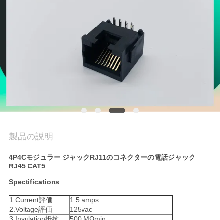
質
管
理
私
達
に
連
製品の説明
絡
4P4Cモジュラー ジャックRJ11のコネクターの電話ジャック
RJ45 CAT5
し
Spectifications
な
1.Current評価
1.5 amps
2.Voltage評価
125vac
さ
3.Insulation抵抗
500 MΩmin