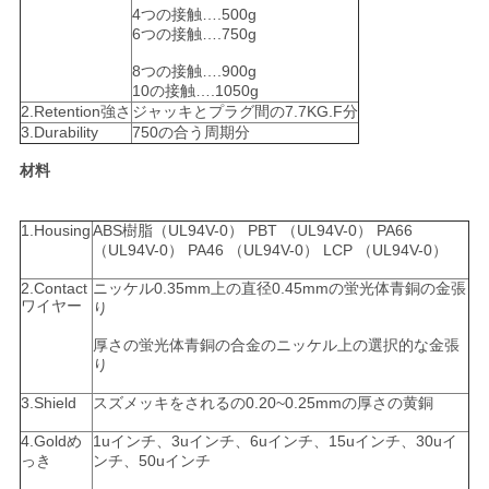
4つの接触….500g
6つの接触….750g
8つの接触….900g
10の接触….1050g
2.Retention強さ
ジャッキとプラグ間の7.7KG.F分
3.Durability
750の合う周期分
材料
1.Housing
ABS樹脂（UL94V-0） PBT （UL94V-0） PA66
（UL94V-0） PA46 （UL94V-0） LCP （UL94V-0）
2.Contact
ニッケル0.35mm上の直径0.45mmの蛍光体青銅の金張
ワイヤー
り
厚さの蛍光体青銅の合金のニッケル上の選択的な金張
り
3.Shield
スズメッキをされるの0.20~0.25mmの厚さの黄銅
4.Goldめ
1uインチ、3uインチ、6uインチ、15uインチ、30uイ
っき
ンチ、50uインチ