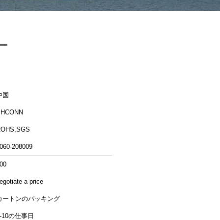
ー
中国
PHCONN
ROHS,SGS
060-208009
00
egotiate a price
カートンのパッキング
5-10の仕事日