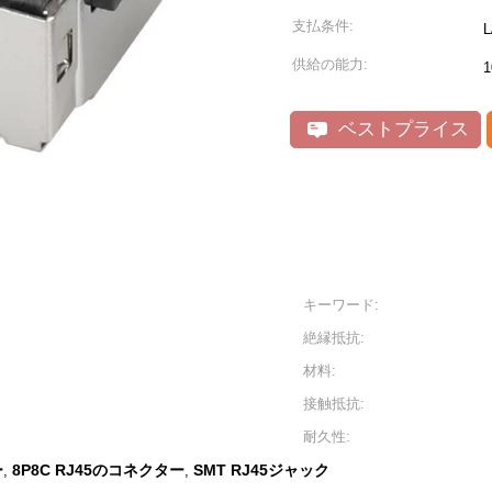
支払条件:
L
供給の能力:
1
ベストプライス
キーワード:
絶縁抵抗:
材料:
接触抵抗:
耐久性:
ー
8P8C RJ45のコネクター
SMT RJ45ジャック
,
,