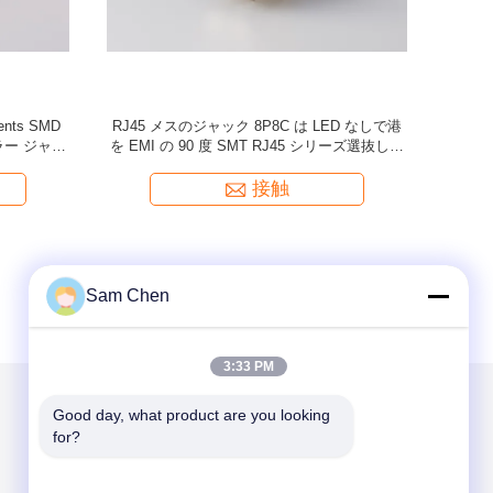
信のための
単一の港SMD RJ45のイーサネットMolex金に
45カスタマイズ
よってめっきされるFilteジャックのコネクター
接触
Sam Chen
3:33 PM
Good day, what product are you looking 
メールでお問い合わせ
for?