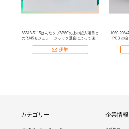
ED なしで港
長方形Phconnの工具細工Pin SMD RJ45のコネ
はんだタ
シリーズ選抜しま
クター/Rj45メスのジャック
634108
ャック
接触
カテゴリー
企業情報