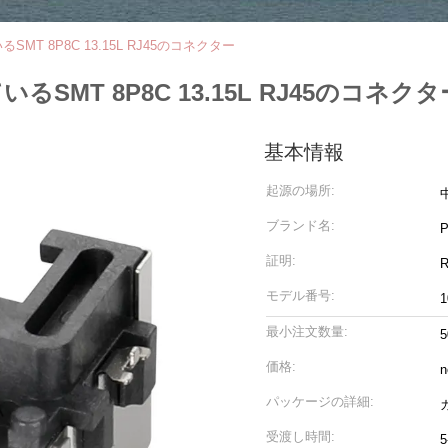
MT 8P8C 13.15L RJ45のコネクター
SMT 8P8C 13.15L RJ45のコネクタ
基本情報
起源の場所:
ブランド名:
証明:
モデル番号:
1
最小注文数量:
5
価格:
n
パッケージの詳細:
受渡し時間: