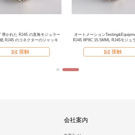
ブ8P8Cの上の記入項目WR-MJ
ビデオ、ネットワーキング、電気通
185321との小さいRJ45モジュラー ジ
125 VAC RMS 18.1L SMD RJ
垂直によって保護されるSMT
される
接触
接触
会社案内