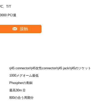
/C、T/T
0000 PC/週
接触
rj45 connector/rj45女性connector/rj45 jack/rj45のソケット
1000メグオーム最低
Phospherの青銅
最高30m Ω
800の合う周期分