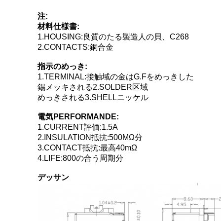
注:
材料仕様書:
1.HOUSING:良質のたる製造人の貝、C268
2.CONTACTS:銅合金
指示のめっき:
1.TERMINAL:接触域の金はG.Fをめっきした
錫メッキされる2.SOLDER区域
めっきされる3.SHELLニッケル
電気PERFORMANDE:
1.CURRENT評価:1.5A
2.INSULATION抵抗:500MΩ分
3.CONTACT抵抗:最高40mΩ
4.LIFE:800の合う周期分
デッサン