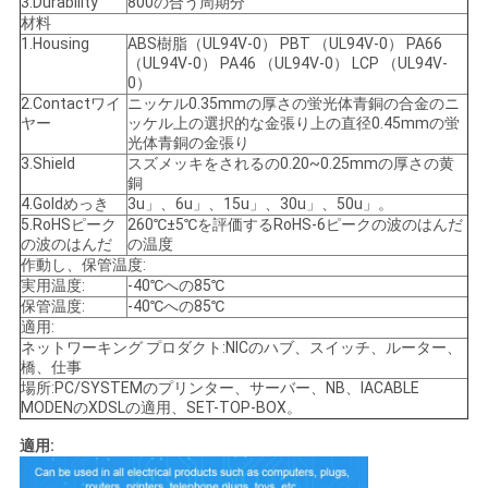
3.Durability
800の合う周期分
材料
1.Housing
ABS樹脂（UL94V-0） PBT （UL94V-0） PA66
（UL94V-0） PA46 （UL94V-0） LCP （UL94V-
0）
2.Contactワイ
ニッケル0.35mmの厚さの蛍光体青銅の合金のニ
ヤー
ッケル上の選択的な金張り上の直径0.45mmの蛍
光体青銅の金張り
3.Shield
スズメッキをされるの0.20~0.25mmの厚さの黄
銅
4.Goldめっき
3u」、6u」、15u」、30u」、50u」。
5.RoHSピーク
260℃±5℃を評価するRoHS-6ピークの波のはんだ
の波のはんだ
の温度
作動し、保管温度:
実用温度:
-40℃への85℃
保管温度:
-40℃への85℃
適用:
ネットワーキング プロダクト:NICのハブ、スイッチ、ルーター、
橋、仕事
場所:PC/SYSTEMのプリンター、サーバー、NB、IACABLE
MODENのXDSLの適用、SET-TOP-BOX。
適用: