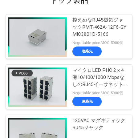
トップ製品
控えめなRJ45磁気ジャ
ックRMT-462A-12F6-GY
MIC3801D-5166
Negotiable price MOQ:5000個
連絡先
マイクロLED PHC 2 x 4
港10/100/1000 Mbpsな
しのRJ45イーサネット
ジャック
Negotiable price MOQ:5000個
連絡先
125VAC マグネティック
RJ45ジャック