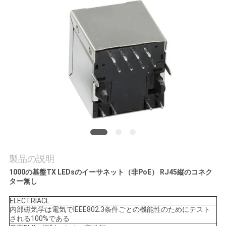
質
管
理
私
達
に
連
製品の説明
絡
1000の基盤TX LEDsのイーサネット（非PoE） RJ45縦のコネク
し
ター無し
な
ELECTRIACL
内部磁気学は電気でIEEE802.3条件ごとの機能性のためにテスト
さ
される100%である