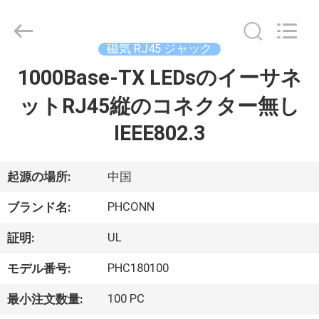
Copyright
©
2015
-
2026
磁気 RJ45 ジャック
Dongguan
Penghui
1000Base-TX LEDsのイーサネ
家
Electronics
Co.,
Ltd..
ットRJ45縦のコネクター無し
All
Rights
Reserved.
プ
IEEE802.3
ロ
起源の場所:
中国
ダ
PHCONN
ク
ブランド名:
ト
UL
証明:
PHC180100
モデル番号:
私
100 PC
最小注文数量: