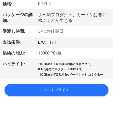
達
0.6-1.2
価格:
に
パッケージの詳
まめ箱プロダクト、カートンは箱に
つ
細:
水ぶくれが生じる
い
受渡し時間:
5-15の仕事日
て
支払条件:
L/C、T/T
供給の能力:
10000 PC/週
工
,
ハイライト:
1000Base-TX RJ45の縦のコネクター
場
,
RJ45縦のコネクターIEEE802.3
1000Base-TX RJ45のイーサネット コネクター
旅
行
ベストプライス
品