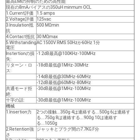
最高EMIの抑制のための高性能
現在の8mAバイアスの350uH minmum OCL
い
1.Current評価
1.5 amps
2.Voltage評価
125vac
3.Insulation抵
500 MΩmin
VR
抗
4.Contact抵抗
30 MΩmax
SHOW
5.Withstanding
AC 1500V RMS 50Hzか60Hz 1分
電圧
Instertionの損
-1.2dB最高@100KHz-100MHz
失:
地
リターン・ロ
-18dB最低@1MHz-30MHz
ス:
図
-14dB最低@30MHz-60MHz
-12dB最低@60MHz-80MHz
共通モード拒
-30dB最低@1MHz-100MHz
PRIVACY
絶:
十字の話:
-30dB最低@1MHz-100MHz
POLICY
機械
1.Insertion力
2つの接触….350g 4は連絡する….500g 6は連絡す
る….750g 8は連絡する….900g 10は連絡す
る….1050g
2.Retention強
ジャッキとプラグ間の7.7KG.F分
さ