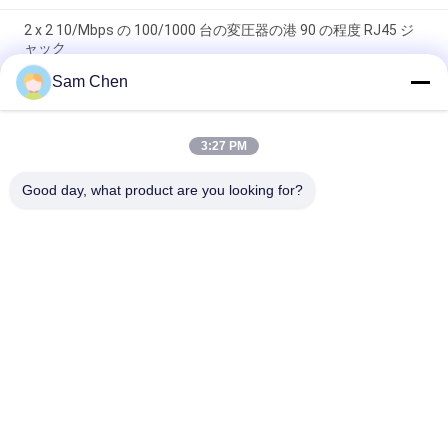
2 x 2 10/Mbps の 100/1000 台の変圧器の港 90 の程度 RJ45 ジ
ャック
Sam Chen
PBT のイーサネット RJ45 ジャック RMA-065BC-20F6-YG 2 x 1
の港 10/100/1000 Mbps
3:27 PM
90 度磁気 RJ45 ジャックの 10/100M RJ45 8P8C のメス コネク
タの側面
Good day, what product are you looking for?
人気カテゴリ
すべて
Rj45 モジュラー ジ
RJ45 イーサネット 
ャック
ジャック
磁気 RJ45 ジャック
RJ11 RJ45 ジャック
90 度 Rj45
SMD RJ45