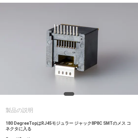
質
管
理
私
達
に
連
絡
し
製品の説明
な
180 DegreeTopはRJ45モジュラー ジャック8P8C SMTのメス コ
ネクタに入る
さ