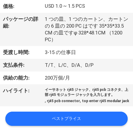
達
USD 1.0 ~ 1.5 PCS
価格:
に
パッケージの詳
1 つの皿、1 つのカートン、カートン
つ
細:
の 6 皿の 200 PC はです 35*35*33.5
CM の皿ですφ 328*48.1CM （1200
い
PC）
て
受渡し時間:
3-15 の仕事日
支払条件:
T/T、L/C、D/A、D/P
工
供給の能力:
200万個/月
場
旅
ハイライト:
イーサネット rj45 ジャック、rj45 pcb コネクタ、上
部 rj45 モジュラー ジャックを入力します。
,
,
行
rj45 pcb connector
top enter rj45 modular jack
ベストプライス
品