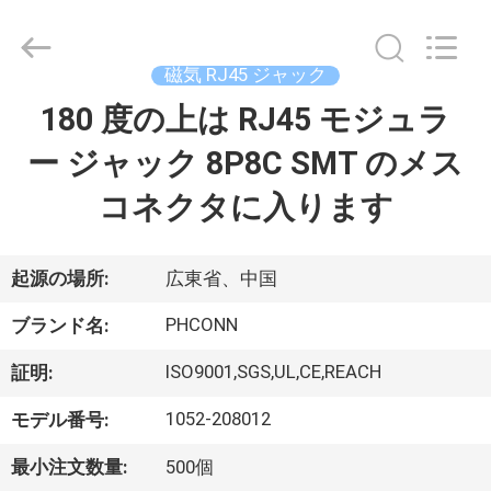
Copyright
©
2015
-
2026
磁気 RJ45 ジャック
Dongguan
Penghui
180 度の上は RJ45 モジュラ
家
Electronics
Co.,
Ltd..
ー ジャック 8P8C SMT のメス
All
Rights
Reserved.
プ
コネクタに入ります
ロ
ダ
起源の場所:
広東省、中国
ク
PHCONN
ブランド名:
ト
ISO9001,SGS,UL,CE,REACH
証明:
1052-208012
モデル番号:
私
最小注文数量:
500個