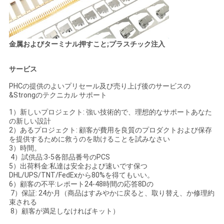
金属およびターミナル押すこと;プラスチック注入
サービス
PHCの提供のよいプリセール及び売り上げ後のサービスの
&Strongのテクニカル サポート
1）新しいプロジェクト: 強い技術的で、理想的なサポートあなた
の新しい設計
2）あるプロジェクト: 顧客が費用を良質のプロダクトおよび保存
を提供するために救うのを助けることを試みなさい
3）時間。
4）試供品:3-5各部品番号のPCS
5）出荷料金:私達は安全および速いです保つ
DHL/UPS/TNT/FedExから80%を得てもいい。
6）顧客の不平:レポート24-48時間の応答8Dの
7）保証: 24か月（商品はすみやかに戻ると、取り替え、か修理約
束される
8）顧客が満足しなければキット）