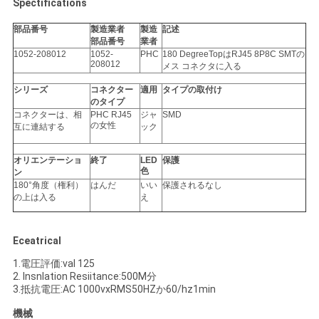
Spectifications
い
部品番号
製造業者
製造
記述
部品番号
業者
1052-208012
1052-
PHC
180 DegreeTopはRJ45 8P8C SMTの
208012
VR
メス コネクタに入る
SHOW
シリーズ
コネクター
適用
タイプの取付け
のタイプ
コネクターは、相
PHC RJ45
ジャ
SMD
の女性
互に連結する
ック
地
オリエンテーショ
終了
LED
保護
図
色
ン
180°角度（権利）
はんだ
いい
保護されるなし
の上は入る
え
PRIVACY
POLICY
Eceatrical
1.電圧評価:val 125
2. Insnlation Resiitance:500M分
3.抵抗電圧:AC 1000vxRMS50HZか60/hz1min
機械