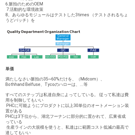
6.脈拍のためのOEM
7.活動的な環境政策
8。あらゆるモジュールはテストした3times （テストされるちょ
うどバッチ）を
単価
満たしなさい脈拍の35~60%だけを、（Midcom）、
Bothhand Belfuse、Tycoのハローは、….等
すべてのステップは私達自身によってしている。 従って私達は費
用を制御してもいい
PHCに可能ようにプロダクトに以上30単位のオートメーション装
置がある
PHCは3下位から、湖北フーナンに部分的に置かれて、広東省成
っている
生産ラインの大規模を使うと、私達はに範囲コスト低減の最高で
達してもいい