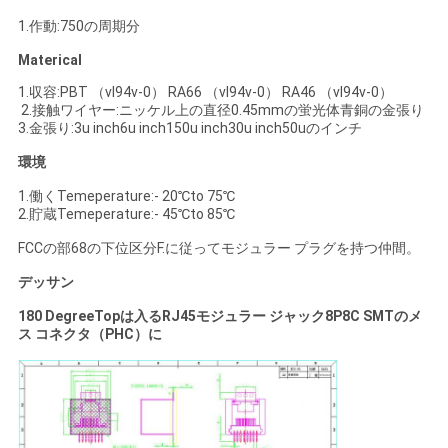
1.作動:750の周期分
Materical
1.収容:PBT （vl94v-0） RA66 （vl94v-0） RA46 （vl94v-0）
2.接触ワイヤー:ニッケル上の直径0.45mmの蛍光体青銅の金張り
3.金張り:3u inch6u inch150u inch30u inch50uのインチ
環境
1.働くTemeperature:- 20℃to 75℃
2.貯蔵Temeperature:- 45℃to 85℃
FCCの部68の下位区分F.に従ってモジュラー プラグを持つ仲間。
デッサン
180 DegreeTopは入るRJ45モジュラー ジャック8P8C SMTのメ
ス コネクタ（PHC）に