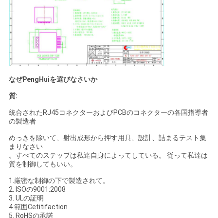
なぜPengHuiを選びなさいか
質:
統合されたRJ45コネクターおよびPCBのコネクターの各国指導者
の製造者
めっきを除いて、射出成形から押す用具、設計、詰まるテスト集
まりなさい
。すべてのステップは私達自身によってしている。 従って私達は
質を制御してもいい。
1.厳密な制御の下で製造されて。
2. ISOの9001:2008
3. ULの証明
4.範囲Cetitifaction
5. RoHSの承諾