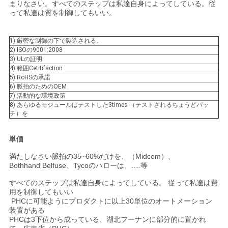
まりなさい。すべてのステップは私達自身によってしている。従
って私達は質を制御してもいい。
1) 厳密な制御の下で製造される。
2) ISOの9001:2008
3) ULの証明
4) 範囲Cetitifaction
5) RoHSの承諾
6) 脈拍のためのOEM
7) 活動的な環境政策
8) あらゆるモジュールはテストした3times （テストされるちょうどバッ
チ）を
単価
満たしなさい脈拍の35~60%だけを、（Midcom）、
Bothhand Belfuse、Tycoのハローは、….等
すべてのステップは私達自身によってしている。 従って私達は費
用を制御してもいい
PHCに可能ようにプロダクトに以上30単位のオートメーション
装置がある
PHCは3下位から成っている、湖北フーナンに部分的に置かれ