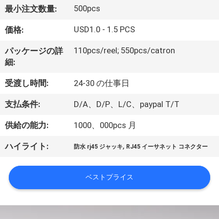
達
500pcs
最小注文数量:
に
USD1.0 - 1.5 PCS
価格:
つ
110pcs/reel; 550pcs/catron
パッケージの詳
い
細:
て
受渡し時間:
24-30 の仕事日
支払条件:
D/A、D/P、L/C、paypal T/T
工
供給の能力:
1000、000pcs 月
場
,
ハイライト:
旅
防水 rj45 ジャッキ
RJ45 イーサネット コネクター
行
ベストプライス
品