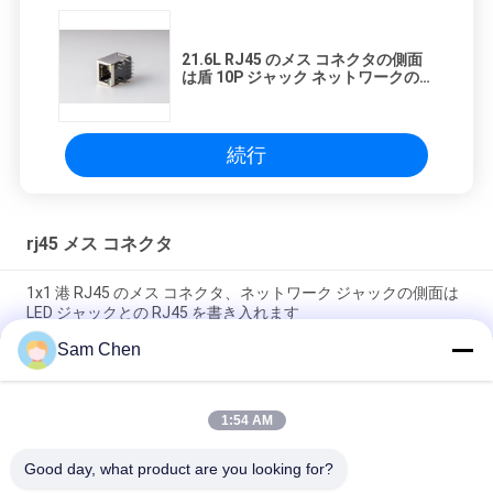
21.6L RJ45 のメス コネクタの側面
は盾 10P ジャック ネットワークのソ
ケットによって入ります
続行
rj45 メス コネクタ
1x1 港 RJ45 のメス コネクタ、ネットワーク ジャックの側面は
LED ジャックとの RJ45 を書き入れます
Sam Chen
4 港 RJ45 8P8C メスのジャック保護されるの 90 度の挿入物の
植物
1:54 AM
沈降の版 H 8.6mm 黒い 8P8C LCP を持つ 90 度の電話モジュラ
ー ジャック
Good day, what product are you looking for?