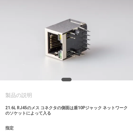
質
管
理
私
達
に
連
絡
製品の説明
し
21.6L RJ45のメス コネクタの側面は盾10Pジャック ネットワーク
のソケットによって入る
な
指定
さ