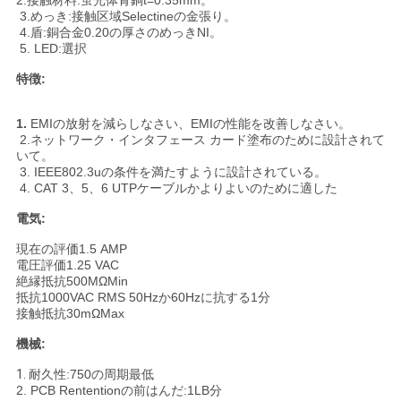
2.接触材料:蛍光体青銅t=0.35mm。
3.めっき:接触区域Selectineの金張り。
4.盾:銅合金0.20の厚さのめっきNI。
5. LED:選択
特徴:
1.
EMIの放射を減らしなさい、EMIの性能を改善しなさい。
2.ネットワーク・インタフェース カード塗布のために設計されて
いて。
3. IEEE802.3uの条件を満たすように設計されている。
4. CAT 3、5、6 UTPケーブルかよりよいのために適した
電気:
現在の評価1.5 AMP
電圧評価1.25 VAC
絶縁抵抗500MΩMin
抵抗1000VAC RMS 50Hzか60Hzに抗する1分
接触抵抗30mΩMax
機械:
1.
耐久性:750の周期最低
2. PCB Rententionの前はんだ:1LB分