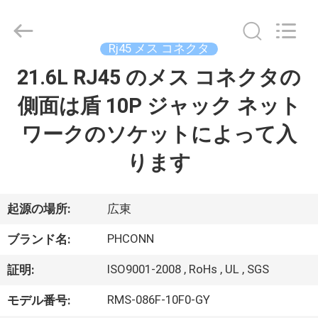
Copyright
©
2015
-
2026
Rj45 メス コネクタ
Dongguan
Penghui
21.6L RJ45 のメス コネクタの
家
Electronics
Co.,
Ltd..
側面は盾 10P ジャック ネット
All
Rights
Reserved.
プ
ワークのソケットによって入
ロ
ります
ダ
ク
起源の場所:
広東
ト
PHCONN
ブランド名:
ISO9001-2008 , RoHs , UL , SGS
証明:
私
RMS-086F-10F0-GY
モデル番号: