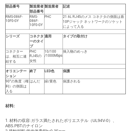
部品番号
製造業者
製造業者
記述
い
部品番号
RMS-086F-
RMS-
PHC
21.6L RJ45のメス コネクタの側面は盾
10F0-GY
086F-
10Pジャック ネットワークのソケット
10F0-GY
によって入る
VR
シリーズ
コネクタ
適用
タイプの取付け
SHOW
ーのタイ
プ
コネクター
PHC
10/100
挿入物のめっき
/1000Mbps
RJ45の
地
は、相互に連
女性
結する
図
オリエンテー
終了
LED色
保護
ション
90°の角度（権
はんだ
緑/黄色
保護される
利）の側面は
PRIVACY
入る
POLICY
材料:
1.
材料の収容:ガラス満たされたポリエステル（UL94V-0）、
ABS.PBTのナイロン