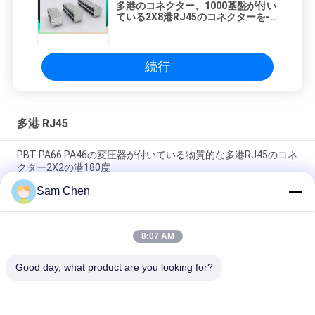
多港のコネクター、1000基盤が付い
ている2X8港RJ45のコネクターを-
アップ/ダウンTによって統合される
磁気学タブ保護して下さい
続行
多港 RJ45
PBT PA66 PA46の変圧器が付いている物質的な多港RJ45のコネ
クター2X2の港180度
Sam Chen
蛍光体青銅2 x 4ビデオ、ネットワーキングのための港RJ45のイ
ーサネット ジャック
8:07 AM
2X6多港RJ45磁気ジャック1000の基盤- LEDおよび保護された
EMIのT
Good day, what product are you looking for?
人気カテゴリ
すべて