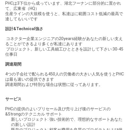
PHCは3下位から成っています、湖北フーナンに部分的に置かれ
て、広東省（HQ）
生産ラインの大規模を使うと、私達はに範囲コスト低減の最高で
達してもいいです
設計&Technical強さ
コネクター企業エンジニアの20years経験があなたの新しい支え
ることができるより多くが私達にあります
プロジェクト。新しい工具細工ひとときを設計して下さい:30-45
仕事日
調達期間
4つの子会社で配られる450人の労働者の大きい人気を使うとPHC
は最も速いの提供できます
調達期間および特別な場合は状態に従ってあります。
サービス
PHCの提供のよいプリセール及び売り上げ後のサービスの
&Strongのテクニカル サポート
新しいプロジェクト: 強い技術的で、理想的なサポートあなた
の新しい設計
既存のプロジェクト: 顧客が費用を良質のプロダクトおよび保