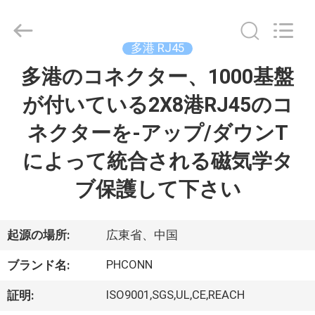
Copyright
©
2015
-
2026
多港 RJ45
Dongguan
Penghui
多港のコネクター、1000基盤
家
Electronics
Co.,
Ltd..
が付いている2X8港RJ45のコ
All
Rights
Reserved.
プ
ネクターを-アップ/ダウンT
ロ
によって統合される磁気学タ
ダ
ブ保護して下さい
ク
ト
起源の場所:
広東省、中国
PHCONN
ブランド名:
私
ISO9001,SGS,UL,CE,REACH
証明: