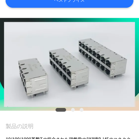
ベストプライス
質
管
理
私
達
に
連
絡
し
な
製品の説明
さ