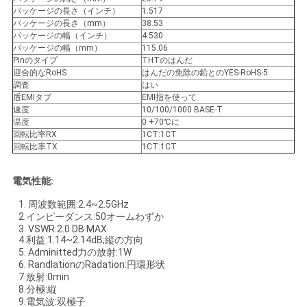
パッケージの長さ（インチ）
1.517
パッケージの長さ（mm）
38.53
パッケージの幅（インチ）
4.530
パッケージの幅（mm）
115.06
Pinのタイプ
THTのはんだ
迎合的なRoHS
はんだの免除の鉛とのYES-RoHS-5
調査
はい
盾EMIタブ
EMI指を使って
速度
10/100/1000 BASE-T
温度
0 +70℃に
回転比率RX
1CT:1CT
回転比率TX
1CT:1CT
電気性能:
1. 周波数範囲:2.4~2.5GHz
2.インピーダンス:50オームわずか
3. VSWR:2.0 DB MAX
4.利益:1.14~2.14dB;縦の方向
5. Adminitted力の放射:1W
6. RandlationのRadation:円環形状
7.放射:0min
8.分極:縦
9.電気波:双極子