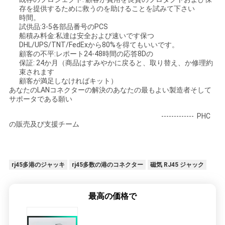
存を提供するために救うのを助けることを試みて下さい
時間。
試供品:3-5各部品番号のPCS
船積み料金:私達は安全および速いです保つ
DHL/UPS/TNT/FedExから80%を得てもいいです。
顧客の不平:レポート24-48時間の応答8Dの
保証: 24か月（商品はすみやかに戻ると、取り替え、か修理約
束されます
顧客が満足しなければキット）
あなたのLANコネクターの解決のあなたの最もよい製造者そして
サポータである願い
------------- PHC
の販売及び支援チーム
rj45多港のジャッキ
rj45多数の港のコネクター
磁気 RJ45 ジャック
最高の価格で