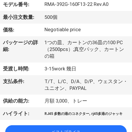
達
RMA-392G-160F13-22 Rev.A0
モデル番号:
に
最小注文数量:
500個
つ
Negotiable price
価格:
い
パッケージの詳
1つの皿、カートンの36皿の100 PC
て
細:
（2500pcs）;真空パック、カートン
の箱
工
受渡し時間:
3-15work 幾日
場
支払条件:
T/T、L/C、D/A、D/P、ウェスタン・
ユニオン、PAYPAL
旅
供給の能力:
月額 3,000、トレー
行
,
ハイライト:
RJ45 多数の港のコネクター
rj45多港のジャッキ
品