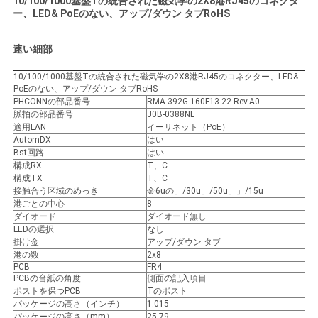
10/100/1000基盤Tの統合された磁気学の2X8港RJ45のコネクタ
ー、LED& PoEのない、アップ/ダウン タブRoHS
い
速い細部
VR
10/100/1000基盤Tの統合された磁気学の2X8港RJ45のコネクター、LED&
PoEのない、アップ/ダウン タブRoHS
SHOW
PHCONNの部品番号
RMA-392G-160F13-22 Rev.A0
脈拍の部品番号
J0B-0388NL
適用LAN
イーサネット（PoE）
地
AutomDX
はい
Bst回路
はい
図
構成RX
T、C
構成TX
T、C
接触合う区域のめっき
金6uの」/30u」/50u」」/15u
港ごとの中心
8
PRIVACY
ダイオード
ダイオード無し
LEDの選択
なし
POLICY
掛け金
アップ/ダウン タブ
港の数
2x8
PCB
FR4
PCBの台紙の角度
側面の記入項目
ポストを保つPCB
Tのポスト
パッケージの高さ（インチ）
1.015
パッケージの高さ（mm）
25.79