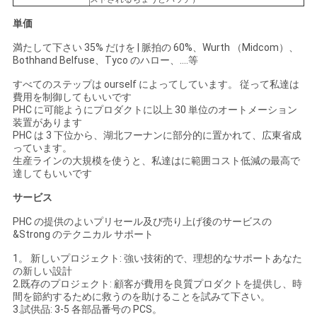
単価
満たして下さい 35% だけを | 脈拍の 60%、Wurth （Midcom）、
Bothhand Belfuse、Tyco のハロー、….等
すべてのステップは ourself によってしています。 従って私達は
費用を制御してもいいです
PHC に可能ようにプロダクトに以上 30 単位のオートメーション
装置があります
PHC は 3 下位から、湖北フーナンに部分的に置かれて、広東省成
っています。
生産ラインの大規模を使うと、私達はに範囲コスト低減の最高で
達してもいいです
サービス
PHC の提供のよいプリセール及び売り上げ後のサービスの
&Strong のテクニカル サポート
1。 新しいプロジェクト: 強い技術的で、理想的なサポートあなた
の新しい設計
2.既存のプロジェクト: 顧客が費用を良質プロダクトを提供し、時
間を節約するために救うのを助けることを試みて下さい。
3.試供品: 3-5 各部品番号の PCS。