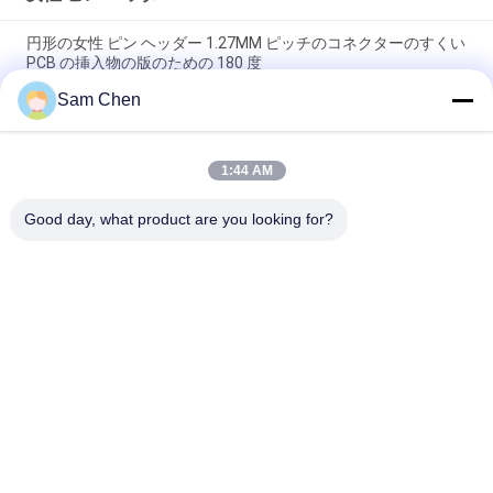
円形の女性 ピン ヘッダー 1.27MM ピッチのコネクターのすくい
PCB の挿入物の版のための 180 度
Sam Chen
金張りされる女性ヘッダー 1.27mm ピッチの倍の列 50 ピン
SMT LCP プラスチック黒
1:44 AM
帽子 LCP のプラスチックが付いている黒い女性 ピン ヘッダー
の倍の低い 60 のピン SMT
Good day, what product are you looking for?
人気カテゴリ
すべて
Rj45 モジュラー ジ
RJ45 イーサネット 
ャック
ジャック
磁気 RJ45 ジャック
RJ11 RJ45 ジャック
90 度 Rj45
SMD RJ45