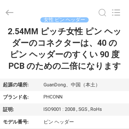
Copyright
©
2015
-
2026
女性 ピン ヘッダー
Dongguan
Penghui
2.54MM ピッチ女性 ピン ヘッ
家
Electronics
Co.,
Ltd..
ダーのコネクターは、40 の
All
Rights
Reserved.
プ
ピン ヘッダーのすくい 90 度
ロ
PCB のための二倍になります
ダ
ク
起源の場所:
GuanDong、中国（本土）
ト
PHCONN
ブランド名:
ISO9001 : 2008 , SGS , RoHs
証明:
私
モデル番号:
ピン ヘッダー