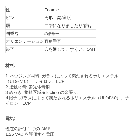
い
性
Feamle
ピン
円形、錫/金版
層
二倍になりましたり/倍は
VR
列番号
の倍単一
SHOW
オリエンテーション
直角垂直
終了
穴を通して、すくい、SMT
地
材料:
図
1.
ハウジング材料: ガラスによって満たされるポリエステル
（UL94V-0）、ナイロン、LCP
2.接触材料: 蛍光体青銅
PRIVACY
3.めっき: 接触区域Selectine の金張り。
4.帽子:
ガラスによって満たされるポリエステル（UL94V-0）、ナ
POLICY
イロン、LCP
電気:
現在の評価 1 つの AMP
1.25 VAC を評価する電圧