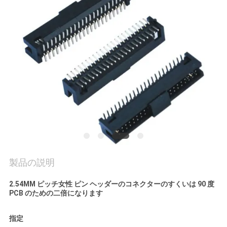
質
管
理
私
達
に
連
絡
製品の説明
し
2.54MM ピッチ女性 ピン ヘッダーのコネクターのすくいは 90 度
PCB のための二倍になります
な
指定
さ