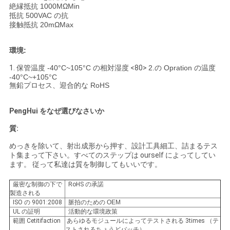
絶縁抵抗 1000MΩMin
抵抗 500VAC の抗
接触抵抗 20mΩMax
環境:
1.
保管温度 -40°C~105°C の相対湿度
<80>
2.の Opration の温度
-40°C~+105°C
無鉛プロセス、迎合的な RoHS
PengHui をなぜ選びなさいか
質:
めっきを除いて、射出成形から押す、設計工具細工、詰まるテス
ト集まって下さい。すべてのステップは ourself によってしてい
ます。 従って私達は質を制御してもいいです。
厳密な制御の下で
RoHS の承諾
製造される
ISO の 9001:2008
脈拍のための OEM
UL の証明
活動的な環境政策
範囲 Cetitifaction
あらゆるモジュールによってテストされる 3times （テ
ストされるちょうどバッチ）