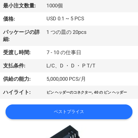
達
最小注文数量:
1000個
に
USD 0.1 ~ 5 PCS
価格:
つ
パッケージの詳
1 つの皿の 20pcs
い
細:
て
受渡し時間:
7 - 10 の仕事日
支払条件:
L/C、D ・ D ・ P T/T
工
供給の能力:
5,000,000 PCS/月
場
,
ハイライト:
旅
ピン ヘッダーのコネクター
40 の ピン ヘッダー
行
ベストプライス
品