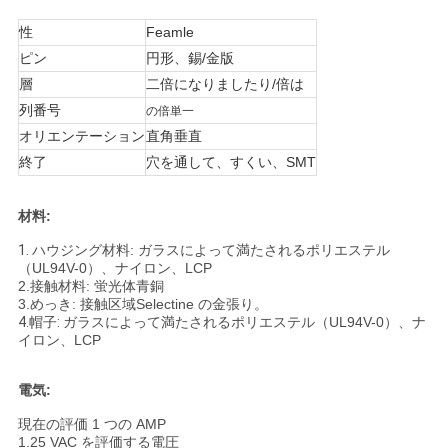
い
性
Feamle
ピン
円形、錫/金版
層
二倍になりましたり/倍は
VR
列番号
の倍単一
SHOW
オリエンテーション
直角垂直
終了
穴を通して、すくい、SMT
地
材料:
図
1.
ハウジング材料: ガラスによって満たされるポリエステル
（UL94V-0）、ナイロン、LCP
2.接触材料: 蛍光体青銅
PRIVACY
3.めっき: 接触区域Selectine の金張り。
4.帽子:
ガラスによって満たされるポリエステル（UL94V-0）、ナ
POLICY
イロン、LCP
電気:
現在の評価 1 つの AMP
1.25 VAC を評価する電圧