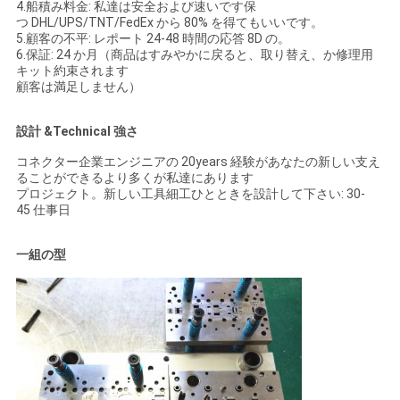
4.船積み料金: 私達は安全および速いです保
つ DHL/UPS/TNT/FedEx から 80% を得てもいいです。
5.顧客の不平: レポート 24-48 時間の応答 8D の。
6.保証: 24 か月（商品はすみやかに戻ると、取り替え、か修理用
キット約束されます
顧客は満足しません）
設計 &Technical 強さ
コネクター企業エンジニアの 20years 経験があなたの新しい支え
ることができるより多くが私達にあります
プロジェクト。新しい工具細工ひとときを設計して下さい: 30-
45 仕事日
一組の型