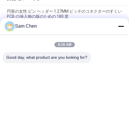
円形の女性 ピン ヘッダー 1.27MM ピッチのコネクターのすくい
PCB の挿入物の版のための 180 度
Sam Chen
金張りされる女性ヘッダー 1.27mm ピッチの倍の列 50 ピン
SMT LCP プラスチック黒
9:16 AM
帽子 LCP のプラスチックが付いている黒い女性 ピン ヘッダー
の倍の低い 60 のピン SMT
Good day, what product are you looking for?
人気カテゴリ
すべて
Rj45 モジュラー ジ
RJ45 イーサネット 
ャック
ジャック
磁気 RJ45 ジャック
RJ11 RJ45 ジャック
90 度 Rj45
SMD RJ45