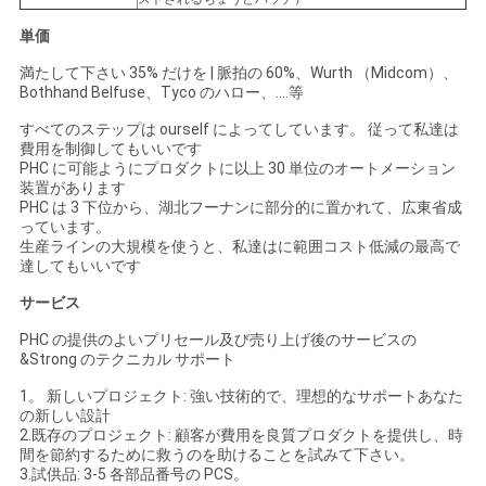
単価
満たして下さい 35% だけを | 脈拍の 60%、Wurth （Midcom）、
Bothhand Belfuse、Tyco のハロー、….等
すべてのステップは ourself によってしています。 従って私達は
費用を制御してもいいです
PHC に可能ようにプロダクトに以上 30 単位のオートメーション
装置があります
PHC は 3 下位から、湖北フーナンに部分的に置かれて、広東省成
っています。
生産ラインの大規模を使うと、私達はに範囲コスト低減の最高で
達してもいいです
サービス
PHC の提供のよいプリセール及び売り上げ後のサービスの
&Strong のテクニカル サポート
1。 新しいプロジェクト: 強い技術的で、理想的なサポートあなた
の新しい設計
2.既存のプロジェクト: 顧客が費用を良質プロダクトを提供し、時
間を節約するために救うのを助けることを試みて下さい。
3.試供品: 3-5 各部品番号の PCS。