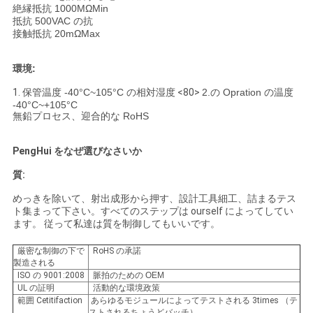
絶縁抵抗 1000MΩMin
抵抗 500VAC の抗
接触抵抗 20mΩMax
環境:
1.
保管温度 -40°C~105°C の相対湿度
<80>
2.の Opration の温度
-40°C~+105°C
無鉛プロセス、迎合的な RoHS
PengHui をなぜ選びなさいか
質:
めっきを除いて、射出成形から押す、設計工具細工、詰まるテス
ト集まって下さい。すべてのステップは ourself によってしてい
ます。 従って私達は質を制御してもいいです。
厳密な制御の下で
RoHS の承諾
製造される
ISO の 9001:2008
脈拍のための OEM
UL の証明
活動的な環境政策
範囲 Cetitifaction
あらゆるモジュールによってテストされる 3times （テ
ストされるちょうどバッチ）