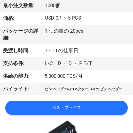
達
最小注文数量:
1000個
に
USD 0.1 ~ 5 PCS
価格:
つ
パッケージの詳
1 つの皿の 20pcs
い
細:
て
受渡し時間:
7 - 10 の仕事日
支払条件:
L/C、D ・ D ・ P T/T
工
供給の能力:
5,000,000 PCS/月
場
,
ハイライト:
旅
ピン ヘッダーのコネクター
40 の ピン ヘッダー
行
ベストプライス
品