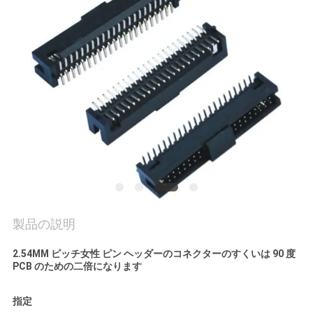
質
管
理
私
達
に
連
絡
製品の説明
し
2.54MM ピッチ女性 ピン ヘッダーのコネクターのすくいは 90 度
PCB のための二倍になります
な
指定
さ