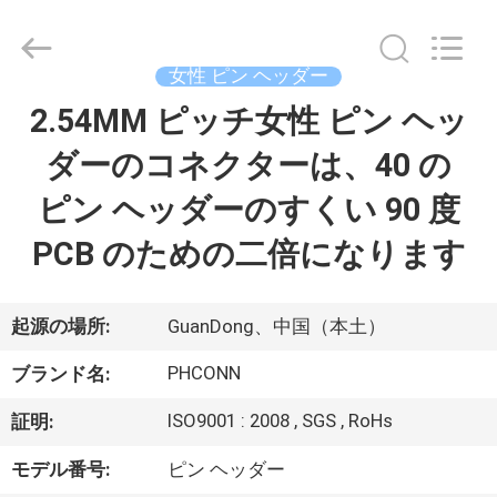
Copyright
©
2015
-
2026
女性 ピン ヘッダー
Dongguan
Penghui
2.54MM ピッチ女性 ピン ヘッ
家
Electronics
Co.,
Ltd..
ダーのコネクターは、40 の
All
Rights
Reserved.
プ
ピン ヘッダーのすくい 90 度
ロ
PCB のための二倍になります
ダ
ク
起源の場所:
GuanDong、中国（本土）
ト
PHCONN
ブランド名:
ISO9001 : 2008 , SGS , RoHs
証明:
私
モデル番号:
ピン ヘッダー