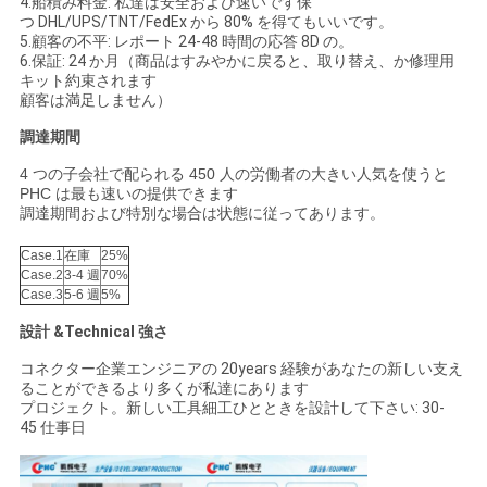
4.船積み料金: 私達は安全および速いです保
つ DHL/UPS/TNT/FedEx から 80% を得てもいいです。
5.顧客の不平: レポート 24-48 時間の応答 8D の。
6.保証: 24 か月（商品はすみやかに戻ると、取り替え、か修理用
キット約束されます
顧客は満足しません）
調達期間
4 つの子会社で配られる 450 人の労働者の大きい人気を使うと
PHC は最も速いの提供できます
調達期間および特別な場合は状態に従ってあります。
Case.1
在庫
25%
Case.2
3-4 週
70%
Case.3
5-6 週
5%
設計 &Technical 強さ
コネクター企業エンジニアの 20years 経験があなたの新しい支え
ることができるより多くが私達にあります
プロジェクト。新しい工具細工ひとときを設計して下さい: 30-
45 仕事日