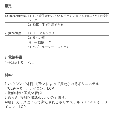
指定
い
1.Characteristics:
1）1.27 帽子が付いているピッチ 2 低い 50PINS SMT の女性
ヘッダー
VR
2）SMD、T で利用できる
SHOW
2.
操作/適用:
1）PCB アセンブリ
2）板への板
3）Pos 機械、TV、
4）ハブ、ルーター、スイッチ
地
電気特徴:
3.
図
1)
保護される
なし
材料:
PRIVACY
1.
ハウジング材料: ガラスによって満たされるポリエステル
POLICY
（UL94V-0）、ナイロン、LCP
2.接触材料: 蛍光体青銅
3.めっき: 接触区域Selectine の金張り。
4.帽子:
ガラスによって満たされるポリエステル（UL94V-0）、ナ
イロン、LCP