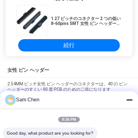
1.27 ピッチのコネクター 2 つの低い
8-60pins SMT 女性 ピン ヘッダー、
帽子 LCP のプラスチックが付いてい
る ピン ヘッダーのコネクター
続行
女性 ピン ヘッダー
2.54MM ピッチ女性 ピン ヘッダーのコネクターは、40 の ピン
ヘッダーのすくい 90 度 PCB のための二倍になります
Sam Chen
円形の女性 ピン ヘッダー 1.27MM ピッチのコネクターのすくい
PCB の挿入物の版のための 180 度
9:36 PM
金張りされる女性ヘッダー 1.27mm ピッチの倍の列 50 ピン
SMT LCP プラスチック黒
Good day, what product are you looking for?