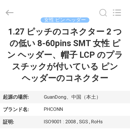
Copyright
©
2015
-
2026
女性 ピン ヘッダー
Dongguan
Penghui
1.27 ピッチのコネクター 2 つ
家
Electronics
Co.,
Ltd..
の低い 8-60pins SMT 女性 ピ
All
Rights
Reserved.
プ
ン ヘッダー、帽子 LCP のプラ
ロ
スチックが付いている ピン
ダ
ヘッダーのコネクター
ク
ト
起源の場所:
GuanDong、中国（本土）
PHCONN
ブランド名:
私
ISO9001 : 2008 , SGS , RoHs
証明: