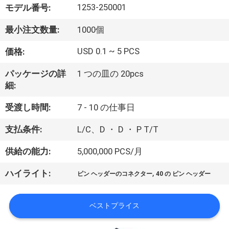
達
1253-250001
モデル番号:
に
最小注文数量:
1000個
つ
USD 0.1 ~ 5 PCS
価格:
い
パッケージの詳
1 つの皿の 20pcs
て
細:
受渡し時間:
7 - 10 の仕事日
工
支払条件:
L/C、D ・ D ・ P T/T
場
供給の能力:
5,000,000 PCS/月
旅
,
ハイライト:
行
ピン ヘッダーのコネクター
40 の ピン ヘッダー
ベストプライス
品