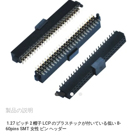
質
管
理
私
達
に
連
絡
し
製品の説明
な
1.27 ピッチ 2 帽子 LCP のプラスチックが付いている低い 8-
60pins SMT 女性 ピン ヘッダー
さ