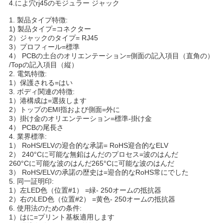
4.によ穴rj45のモジュラー ジャック
い
1.
製品タイプ特徴:
1)
製品タイプ=コネクター
2）ジャックのタイプ= RJ45
VR
3）プロフィール=標準
4） PCBの土台のオリエンテーション=側面の記入項目（直角の）
SHOW
/Topの記入項目（縦）
2.
電気特徴:
1）保護される=はい
3.
ボディ関連の特徴:
地
1）港構成は=選抜します
2）トップのEMI指および側面=外に
図
3）掛け金のオリエンテーション=標準-掛け金
4） PCBの尾長さ
4.
業界標準:
1） RoHS/ELVの迎合的な承諾= RoHS迎合的なELV
PRIVACY
2） 240°Cに可能な無鉛はんだのプロセス=波のはんだ
260°Cに可能な波のはんだ265°Cに可能な波のはんだ
POLICY
3） RoHS/ELVの承諾の歴史は=迎合的なRoHS常にでした
5.
同一証明印:
1）左LED色（位置#1） =緑- 250オームの抵抗器
2）右のLED色（位置#2） =黄色- 250オームの抵抗器
6.
使用法のための条件:
1）はに=プリント基板適用します