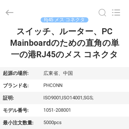
Copyright
©
2015
-
2026
Rj45 メス コネクタ
Dongguan
Penghui
スイッチ、ルーター、PC
家
Electronics
Co.,
Ltd..
Mainboardのための直角の単
All
Rights
Reserved.
プ
一の港RJ45のメス コネクタ
ロ
ダ
起源の場所:
広東省、中国
ク
PHCONN
ブランド名:
ト
ISO9001;ISO14001;SGS;
証明:
1051-208001
モデル番号:
私
5000pcs
最小注文数量: