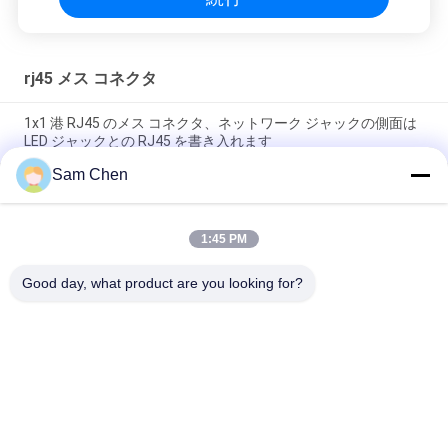
rj45 メス コネクタ
1x1 港 RJ45 のメス コネクタ、ネットワーク ジャックの側面は
LED ジャックとの RJ45 を書き入れます
Sam Chen
4 港 RJ45 8P8C メスのジャック保護されるの 90 度の挿入物の
植物
1:45 PM
沈降の版 H 8.6mm 黒い 8P8C LCP を持つ 90 度の電話モジュラ
ー ジャック
Good day, what product are you looking for?
人気カテゴリ
すべて
Rj45 モジュラー ジ
RJ45 イーサネット 
ャック
ジャック