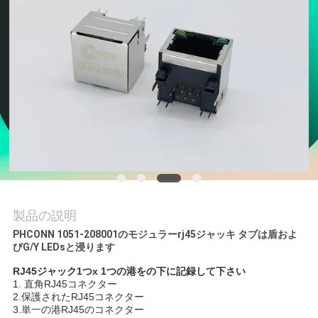
質
管
理
私
達
に
連
製品の説明
絡
PHCONN 1051-208001のモジュラーrj45ジャッキ タブは盾およ
びG/Y LEDsと浸ります
し
RJ45ジャック1つx 1つの港をの下に記録して下さい
な
1.
直角RJ45コネクター
2.保護されたRJ45コネクター
さ
3.単一の港RJ45のコネクター