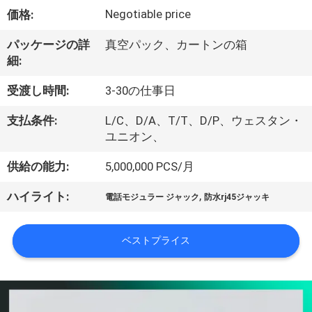
達
Negotiable price
価格:
に
パッケージの詳
真空パック、カートンの箱
つ
細:
い
受渡し時間:
3-30の仕事日
て
支払条件:
L/C、D/A、T/T、D/P、ウェスタン・
ユニオン、
工
供給の能力:
5,000,000 PCS/月
場
,
ハイライト:
電話モジュラー ジャック
防水rj45ジャッキ
旅
行
ベストプライス
品