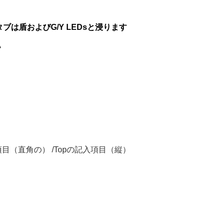
キ タブは盾およびG/Y LEDsと浸ります
い
目（直角の） /Topの記入項目（縦）