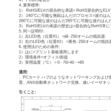
4.
業界標準:
1） RoHS/ELVの迎合的な承諾= RoHS迎合的なELV
2） 240°Cに可能な無鉛はんだのプロセス=波のは
260°Cに可能な波のはんだ265°Cに可能な波のはん
3） RoHS/ELVの承諾の歴史は=迎合的なRoHS常
5.
同一証明印:
1）左LED色（位置#1） =緑- 250オームの抵抗器
2）右のLED色（位置#2） =黄色- 250オームの抵抗
6.
使用法のための条件:
1）はに=プリント基板適用します
2）環境条件=オフィス/前提
3）実用温度（°C） = 0 - 70/-40 - +85
適用:
、PCカード ハブのようなネットワーキングおよび通信
置、
ANX自動車ネットワーク交換、速いイーサネッ
引くこと: