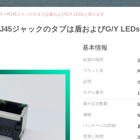
1モジュラーRJ45ジャックのタブは盾およびG/Y LEDsと浸ります
ュラーRJ45ジャックのタブは盾およびG/Y LE
基本情報
起源の場所:
ブランド名:
証明:
I
モデル番号:
1
最小注文数量:
5
価格:
N
パッケージの詳細:
受渡し時間: