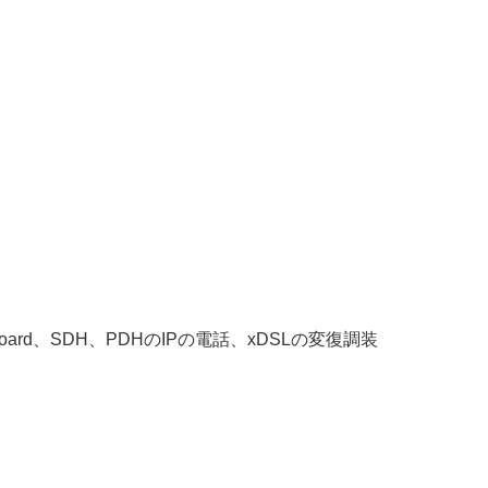
d、SDH、PDHのIPの電話、xDSLの変復調装