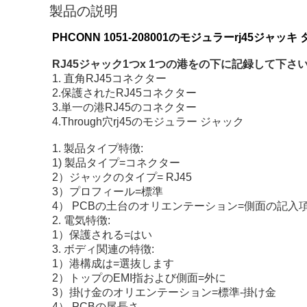
製品の説明
PHCONN 1051-208001のモジュラーrj45ジャッ
RJ45ジャック1つx 1つの港をの下に記録して下さ
1.
直角RJ45コネクター
2.保護されたRJ45コネクター
3.単一の港RJ45のコネクター
4.Through穴rj45のモジュラー ジャック
1.
製品タイプ特徴:
1)
製品タイプ=コネクター
2）ジャックのタイプ= RJ45
3）プロフィール=標準
4） PCBの土台のオリエンテーション=側面の記入項
2.
電気特徴:
1）保護される=はい
3.
ボディ関連の特徴:
1）港構成は=選抜します
2）トップのEMI指および側面=外に
3）掛け金のオリエンテーション=標準-掛け金
4） PCBの尾長さ