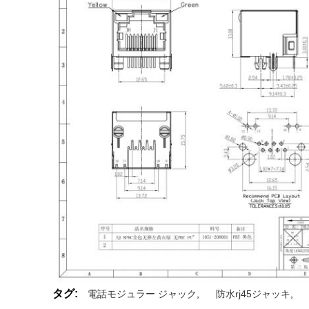
タグ:
電話モジュラー ジャック
,
防水rj45ジャッキ
,