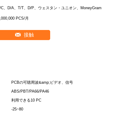
L/C、D/A、T/T、D/P、ウェスタン・ユニオン、MoneyGram
,000,000 PCS/月
接触
PCBの可聴周波&amp;ビデオ、信号
ABS/PBT/PA66/PA46
利用できる10 PC
-25~80