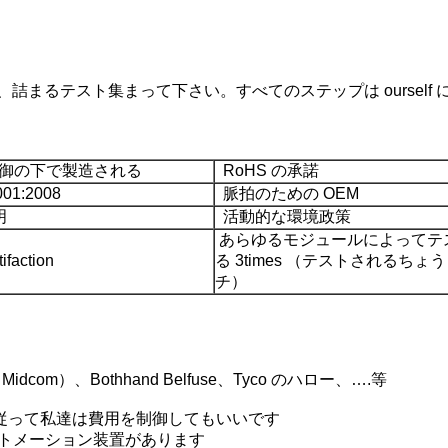
まるテスト集まって下さい。すべてのステップは ourself
御の下で製造される
RoHS の承諾
01:2008
脈拍のための OEM
明
活動的な環境政策
あらゆるモジュールによってテ
faction
る 3times （テストされるちょ
チ）
idcom）、Bothhand Belfuse、Tyco のハロー、….等
す。 従って私達は費用を制御してもいいです
オートメーション装置があります