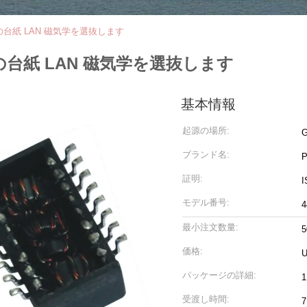
の表面の台紙 LAN 磁気学を選抜します
の表面の台紙 LAN 磁気学を選抜します
基本情報
起源の場所:
ブランド名:
証明:
I
モデル番号:
4
最小注文数量:
価格:
U
パッケージの詳細:
受渡し時間: