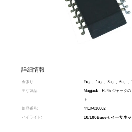
詳細情報
金張り::
Fu」、1u」、3u」、6u」、1
主な製品:
Magjack、RJ45 ジャックの
ト
部品番号:
4410-016002
ハイライト:
10/100Base-t イーサネッ