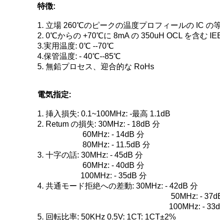
特徴:
1. 立場 260℃のピークの温度プロフィールの IC
2. 0℃からの +70℃に 8mA の 350uH OCL を含む 
3.実用温度: 0℃ --70℃
4.保管温度: - 40℃--85℃
5. 無鉛プロセス、迎合的な RoHs
電気指定:
1. 挿入損失: 0.1~100MHz: -最高 1.1dB
2. Retum の損失: 30MHz: - 18dB 分
60MHz: - 14dB 分
80MHz: - 11.5dB 分
3. 十字の話: 30MHz: - 45dB 分
60MHz: - 40dB 分
100MHz: - 35dB 分
4. 共通モード拒絶への差動: 30MHz: - 42dB 分
50MHz: - 37dB 
100MHz: - 33dB
5. 回転比率: 50KHz 0.5V: 1CT: 1CT±2%