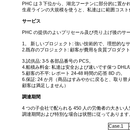
PHC は 3 下位から、湖北フーナンに部分的に置
生産ラインの大規模を使うと、私達はに範囲コスト
サービス
PHC の提供のよいプリセール及び売り上げ後のサービス
1。 新しいプロジェクト: 強い技術的で、理想的な
2.既存のプロジェクト: 顧客が費用を良質プロダ
3.試供品: 3-5 各部品番号の PCS。
4.船積み料金: 私達は安全および速いです保つ DHL/UP
5.顧客の不平: レポート 24-48 時間の応答 8D の。
6.保証: 24 か月（商品はすみやかに戻ると、取
顧客は満足しません）
調達期間
4 つの子会社で配られる 450 人の労働者の大きい
調達期間および特別な場合は状態に従ってあります
Case.1