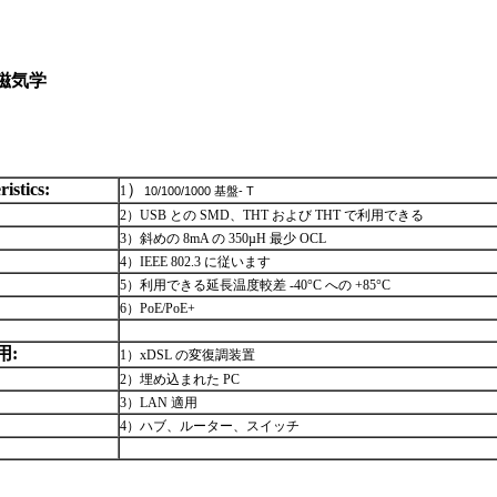
 磁気学
istics:
）
1
10/100/1000 基盤- T
2）USB との SMD、THT および THT で利用できる
3）斜めの 8mA の 350µH 最少 OCL
4）IEEE 802.3 に従います
5）利用できる延長温度較差 -40°C への +85°C
6）PoE/PoE+
用:
1）xDSL の変復調装置
2）埋め込まれた PC
3）LAN 適用
4）ハブ、ルーター、スイッチ