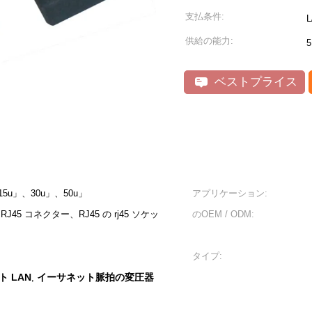
支払条件:
L
供給の能力:
5
ベストプライス
5u」、30u」、50u」
アプリケーション:
 RJ45 コネクター、RJ45 の rj45 ソケッ
のOEM / ODM:
タイプ:
ト LAN
イーサネット脈拍の変圧器
,