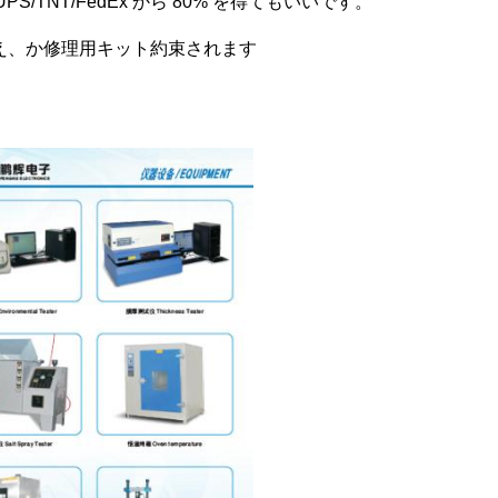
S/TNT/FedEx から 80% を得てもいいです。
り替え、か修理用キット約束されます