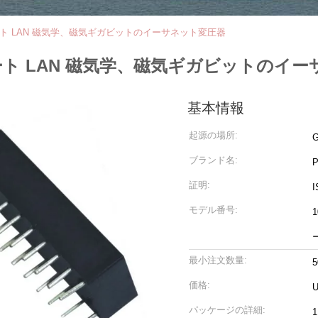
 ポート LAN 磁気学、磁気ギガビットのイーサネット変圧器
 ポート LAN 磁気学、磁気ギガビットのイ
基本情報
起源の場所:
ブランド名:
証明:
I
モデル番号:
最小注文数量:
価格:
U
パッケージの詳細: