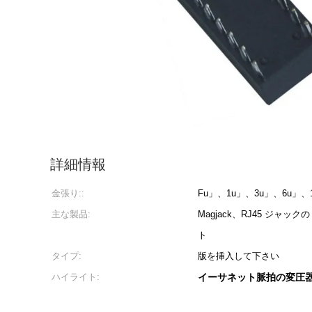
詳細情報
金張り::
Fu」、1u」、3u」、6u」、1
主な製品:
Magjack、RJ45 ジャックの
ト
タイプ:
版を挿入して下さい
ハイライト:
イーサネット脈拍の変圧