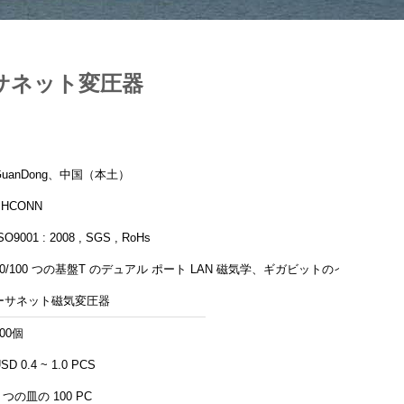
ーサネット変圧器
GuanDong、中国（本土）
PHCONN
SO9001 : 2008 , SGS , RoHs
10/100 つの基盤T のデュアル ポート LAN 磁気学、ギガビットのイ
ーサネット磁気変圧器
500個
SD 0.4 ~ 1.0 PCS
1 つの皿の 100 PC