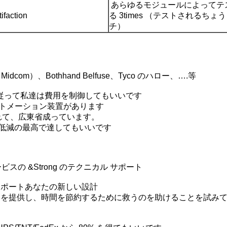
あらゆるモジュールによってテ
faction
る 3times （テストされるちょ
チ）
idcom）、Bothhand Belfuse、Tyco のハロー、….等
す。 従って私達は費用を制御してもいいです
オートメーション装置があります
かれて、広東省成っています。
低減の最高で達してもいいです
の &Strong のテクニカル サポート
サポートあなたの新しい設計
クトを提供し、時間を節約するために救うのを助けることを試み