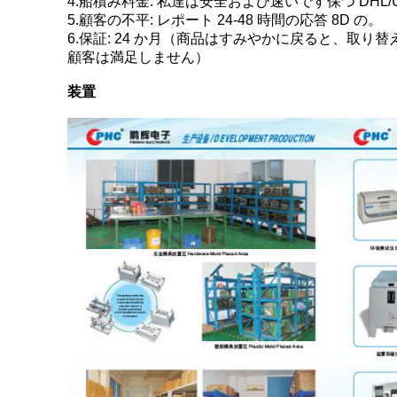
4.船積み料金: 私達は安全および速いです保つ DHL/UP
5.顧客の不平: レポート 24-48 時間の応答 8D の。
6.保証: 24 か月（商品はすみやかに戻ると、取
顧客は満足しません）
装置