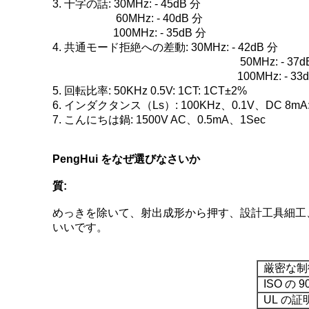
3. 十字の話: 30MHz: - 45dB 分
60MHz: - 40dB 分
100MHz: - 35dB 分
4. 共通モード拒絶への差動: 30MHz: - 42dB 分
50MHz: - 37dB 
100MHz: - 33dB
5. 回転比率: 50KHz 0.5V: 1CT: 1CT±2%
6. インダクタンス（Ls）: 100KHz、0.1V、DC 8mA:
7. こんにちは鍋: 1500V AC、0.5mA、1Sec
PengHui をなぜ選びなさいか
質:
めっきを除いて、射出成形から押す、設計工具細工、詰
いいです。
厳密な制
ISO の 90
UL の証