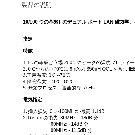
製品の説明
10/100 つの基盤T のデュアル ポート LAN 
指定
特徴:
1. IC の等級は立場 260℃のピークの温度プロ
2. 0℃からの +70℃に 8mA の 350uH OCL を含む 
3.実用温度: 0℃ --70℃
4.保管温度: - 40℃--85℃
5. 無鉛プロセス、迎合的な RoHs
電気指定:
1. 挿入損失: 0.1~100MHz: -最高 1.1dB
2. Retum の損失: 30MHz: - 18dB 分
60MHz: - 14dB 分
80MHz: - 11.5dB 分